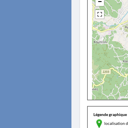
−
Légende graphique 
localisation d