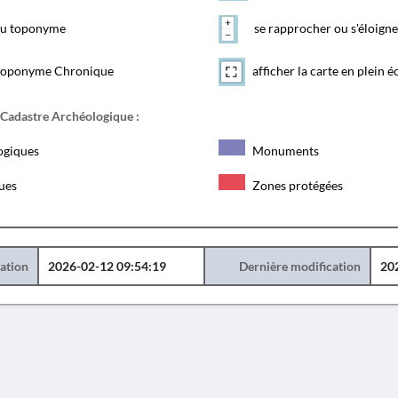
 du toponyme
se rapprocher ou s'éloigne
toponyme Chronique
afficher la carte en plein é
 Cadastre Archéologique :
ogiques
Monuments
ques
Zones protégées
éation
2026-02-12 09:54:19
Dernière modification
20