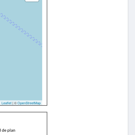
Leaflet
| ©
OpenStreetMap
d de plan