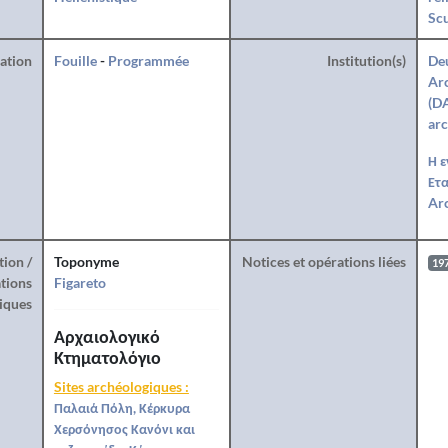
Sc
ration
Fouille
-
Programmée
Institution(s)
De
Arc
(DA
arc
Η ε
Ετα
Arc
tion /
Toponyme
Notices et opérations liées
19
tions
Figareto
iques
Αρχαιολογικό
Κτηματολόγιο
Sites archéologiques :
Παλαιά Πόλη, Κέρκυρα
Χερσόνησος Κανόνι και