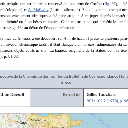
petit temple, qui est le mieux conservé de tous ceux de Corfou (
fig. 97
), a ét
archéologique) et
A. Mallwitz
(Institut allemand). Sous la grande base qui occ
nsions exactement identiques a été mise au jour. A en juger d'après le matériel,
une divinité ou à un héros chthonien. Cette construction, qui précéda le temple
aire assignable au début de l'époque archaïque.
, le mur du
téménos
a été découvert sur 4 m de haut. Il présente plusieurs phas
un niveau hellénistique tardif, il était flanqué d'un
naïskos
rudimentaire abritan
plusieurs objets votifs
in situ
. La hauteur originelle de la statue, dont la tê
), p. 81-88.
spective de la Chronique des fouilles du Bulletin de Correspondance Hel
Grèce
than Dewulf
Extrait de
Gilles Touchais
BCH 102.2 (1978), p. 6