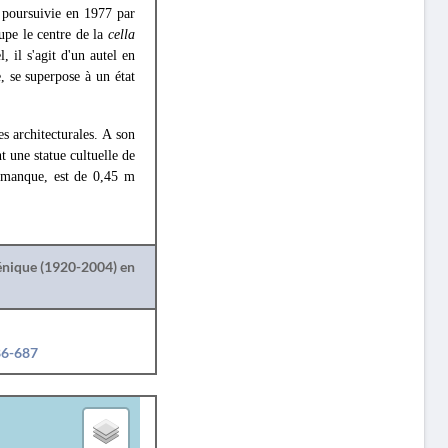
é poursuivie en 1977 par
upe le centre de la
cella
 il s'agit d'un autel en
, se superpose à un état
es architecturales. A son
t une statue cultuelle de
te manque, est de 0,45 m
lénique (1920-2004) en
86-687