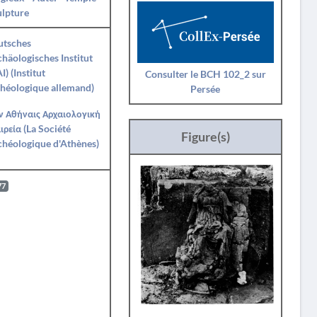
ulpture
utsches
häologisches Institut
I) (Institut
Consulter le BCH 102_2 sur
héologique allemand)
Persée
ν Αθήναις Αρχαιολογική
ιρεία (La Société
Figure(s)
héologique d'Athènes)
77