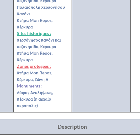
πεζονησίδα, Κέρκυρα
Παλαιόπολη Χερσονήσου
Κανόνι
Κτήμα Mon Repos,
Κέρκυρα
Sites historiques :
Χερσόνησος Κανόνι και
πεζονησίδα, Κέρκυρα
Κτήμα Mon Repos,
Κέρκυρα
Zones protégées :
Κτήμα Μon Repos,
Κέρκυρα, Ζώνη Α
Monuments :
Λόφος Αναλήψεως,
Κέρκυρα (η αρχαία
ακρόπολις)
Description