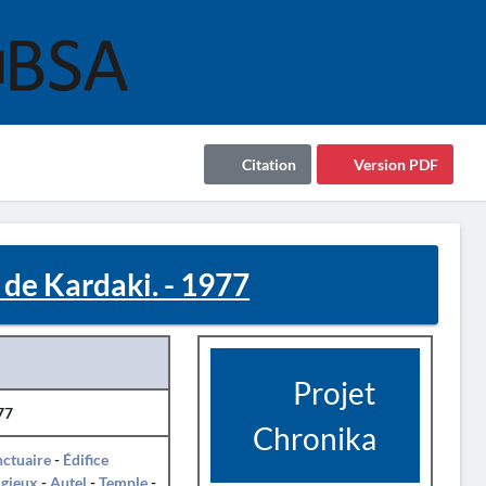
Citation
Version PDF
 de Kardaki. - 1977
Projet
77
Chronika
ctuaire
-
Édifice
igieux
-
Autel
-
Temple
-