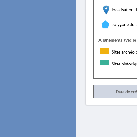
localisation
polygone du 
Alignements avec le
Sites archéol
Sites histori
Date de cr