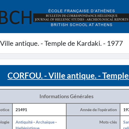
ille antique. - Temple de Kardaki. - 1977
CORFOU. - Ville antique. - Temple
Informations Générales
otice
21491
Année de l'opération
19
logie
Antiquité
-
Archaïque
-
Mots-clés
San
Hellénistique
rel