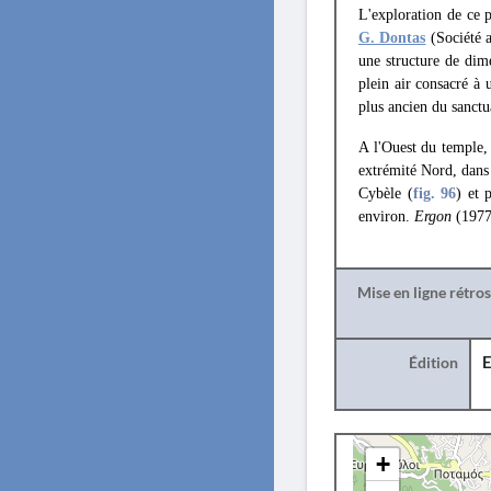
L'exploration de ce 
G. Dontas
(Société 
une structure de dime
plein air consacré à 
plus ancien du sanctu
A l'Ouest du temple
extrémité Nord, dans 
Cybèle (
fig. 96
) et 
environ.
Ergon
(1977
Mise en ligne rétro
Édition
E
+