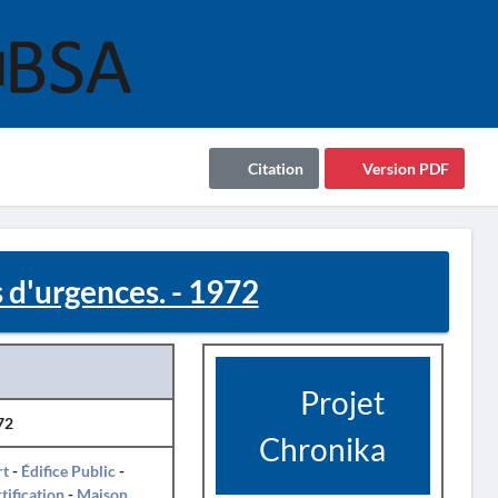
Citation
Version PDF
s d'urgences. - 1972
Projet
72
Chronika
rt
-
Édifice Public
-
tification
-
Maison