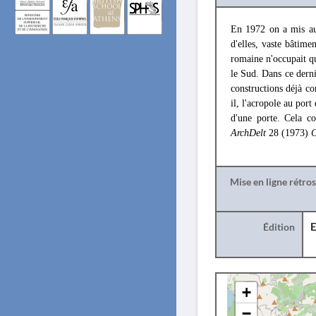
En 1972 on a mis au 
d'elles, vaste bâtim
romaine n'occupait que
le Sud. Dans ce dernie
constructions déjà co
il, l'acropole au port
d'une porte. Cela co
ArchDelt
28 (1973)
C
Mise en ligne rétro
Édition
E
+
−