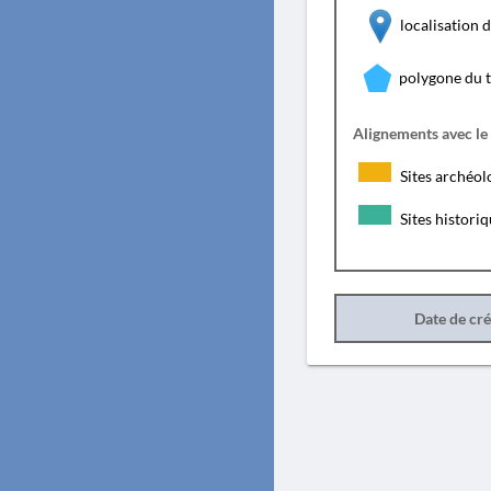
localisation
polygone du 
Alignements avec le
Sites archéol
Sites histori
Date de cr