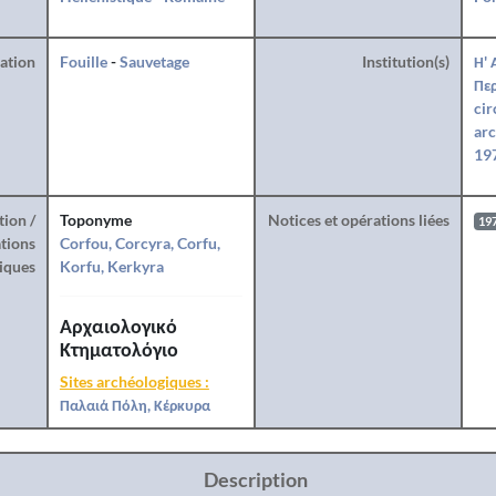
ration
Fouille
-
Sauvetage
Institution(s)
Η' 
Περ
cir
arc
197
tion /
Toponyme
Notices et opérations liées
19
tions
Corfou, Corcyra, Corfu,
iques
Korfu, Kerkyra
Αρχαιολογικό
Κτηματολόγιο
Sites archéologiques :
Παλαιά Πόλη, Κέρκυρα
Description