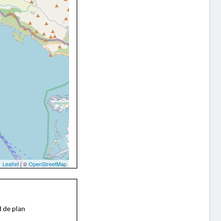
Leaflet
| ©
OpenStreetMap
d de plan