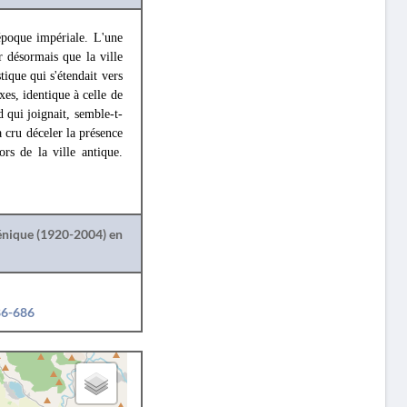
époque impériale. L'une
r désormais que la ville
tique qui s'étendait vers
xes, identique à celle de
 qui joignait, semble-t-
a cru déceler la présence
rs de la ville antique.
lénique (1920-2004) en
86-686