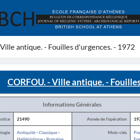
lle antique. - Fouilles d'urgences. - 1972
CORFOU. - Ville antique. - Fouille
Informations Générales
otice
21490
Année de l'opération
19
logie
Antiquité
-
Classique
-
Mots-clés
Po
Hellénistique
-
Romaine
For