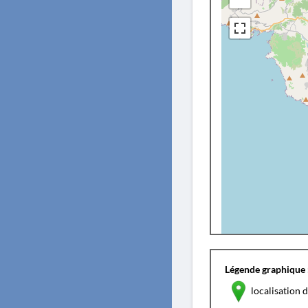
Légende graphique 
localisation d