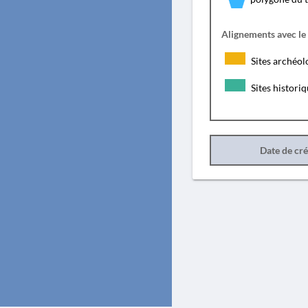
Alignements avec le
Sites archéol
Sites histori
Date de cr