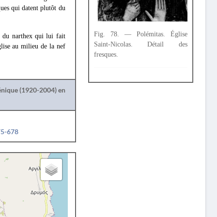
ques qui datent plutôt du
Fig. 78. — Polémitas. Église
e du narthex qui lui fait
Saint-Nicolas. Détail des
lise au milieu de la nef
fresques.
lénique (1920-2004) en
75-678