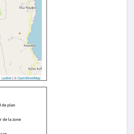
Leaflet
| ©
OpenStreetMap
d de plan
r de la zone
cran