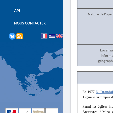
API
Nature de l'opé
NOUS CONTACTER
Localisa
Informa
géograph
En 1977
N. Drandak
Tigani interrompue d
Parmi les églises in
Anargyres, à Mina, e