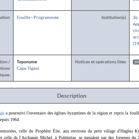
ration
Fouille
-
Programmée
Institution(s)
3η 
Αρχ
cir
arc
(19
tion /
Toponyme
Notices et opérations liées
19
tions
Cape Tigani
iques
Description
is
a poursuivi l'inventaire des églises byzantines de la région et repris la fouil
epuis 1964.
ventoriées, celle du Prophète Élie, aux environs du petit village d'Haghia Ky
t celle de l'Archange Michel, à Polémitas, se signalent par des fresques du 