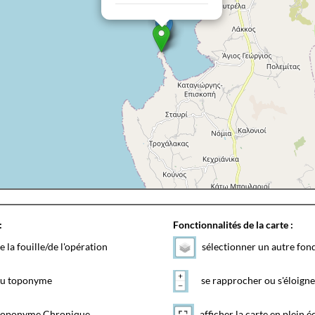
:
Fonctionnalités de la carte :
e la fouille/de l'opération
sélectionner un autre fon
 du toponyme
se rapprocher ou s'éloigne
toponyme Chronique
afficher la carte en plein é