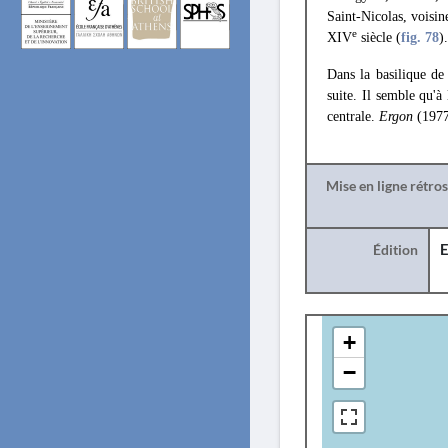
Saint-Nicolas, voisin
e
XIV
siècle (
fig. 78
).
Dans la basilique de 
suite. Il semble qu'à
centrale.
Ergon
(1977
Mise en ligne rétro
Édition
E
+
−