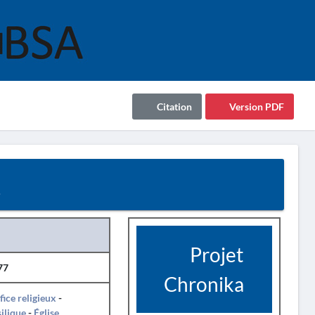
Citation
Version PDF
7
Projet
77
Chronika
fice religieux
-
ilique
-
Église