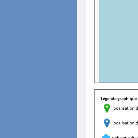
Légende graphique 
localisation d
localisation
polygone du 