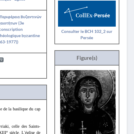
Περιφέρεια Βυζαντινών
αιοτήτων (3e
conscription
Consulter le BCH 102_2 sur
héologique byzantine
Persée
63-1977))
Figure(s)
77
le de la basilique du cap
riaki, celle des Saints-
e
XIII
siècle. L'église de