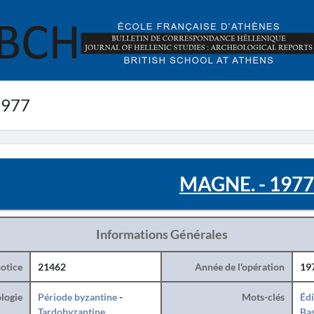
1977
MAGNE. - 197
Informations Générales
otice
21462
Année de l'opération
19
logie
Période byzantine
-
Mots-clés
Édi
Tardobyzantine
Bas