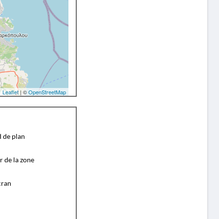
Leaflet
| ©
OpenStreetMap
d de plan
r de la zone
cran