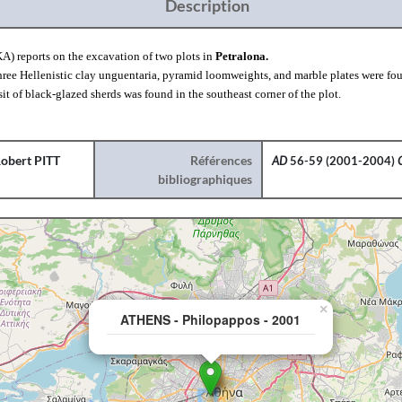
Description
ΚΑ
) reports on the e
xcavation of two plots in
Petralona
.
hree Hellenistic clay unguentaria, pyramid loomweights, and marble plates were fo
it of black-glazed sherds was found in the southeast corner of the plot.
obert PITT
Références
AD
56-59 (2001-2004)
bibliographiques
×
ATHENS - Philopappos - 2001