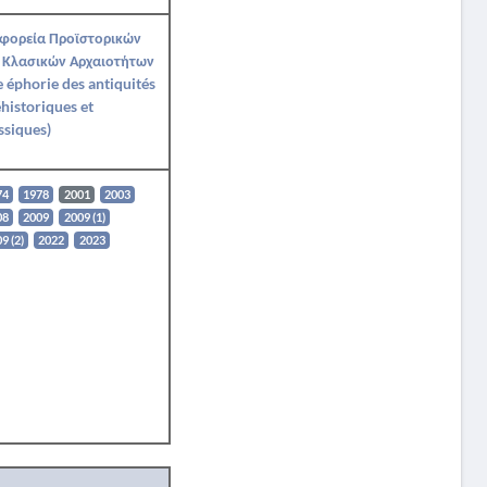
Εφορεία Προϊστορικών
 Κλασικών Αρχαιοτήτων
Ie éphorie des antiquités
historiques et
ssiques)
74
1978
2001
2003
08
2009
2009 (1)
9 (2)
2022
2023