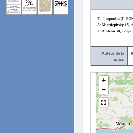
Th. Iliopoulos (
Γ
’
ΕΠ
At
Mirtsiephsky 15
,
t
At
Aioleon 38
,
a depos
Auteur de la
R
notice
+
−