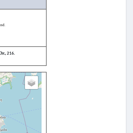
und.
Chr.,
216.