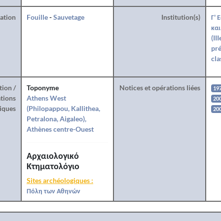
ration
Fouille
-
Sauvetage
Institution(s)
Γ' 
και
(II
pré
cla
tion /
Toponyme
Notices et opérations liées
19
tions
Athens West
20
iques
(Philopappou, Kallithea,
200
Petralona, Aigaleo),
Athènes centre-Ouest
Αρχαιολογικό
Κτηματολόγιο
Sites archéologiques :
Πόλη των Αθηνών