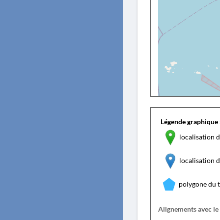
Légende graphique 
localisation d
localisation
polygone du 
Alignements avec le