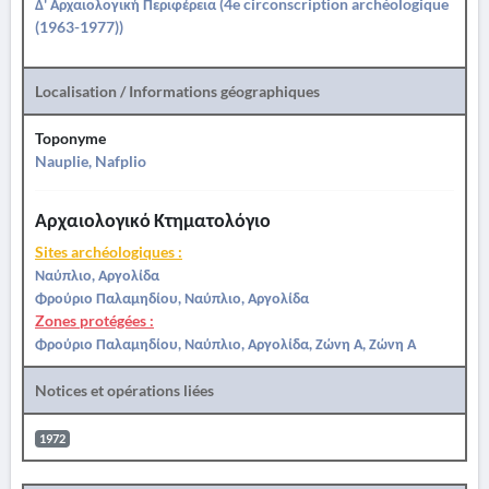
Δ' Αρχαιολογική Περιφέρεια (4e circonscription archéologique
(1963-1977))
Localisation / Informations géographiques
Toponyme
Nauplie, Nafplio
Αρχαιολογικό Κτηματολόγιο
Sites archéologiques :
Ναύπλιο, Αργολίδα
Φρούριο Παλαμηδίου, Ναύπλιο, Αργολίδα
Zones protégées :
Φρούριο Παλαμηδίου, Ναύπλιο, Αργολίδα, Ζώνη Α, Ζώνη Α
Notices et opérations liées
1972