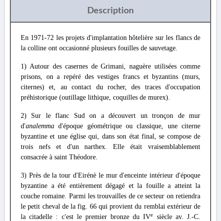
Description
En 1971-72 les projets d'implantation hôtelière sur les flancs de
la colline ont occasionné plusieurs fouilles de sauvetage.
1) Autour des casernes de Grimani, naguère utilisées comme
prisons, on a repéré des vestiges francs et byzantins (murs,
citernes) et, au contact du rocher, des traces d'occupation
préhistorique (outillage lithique, coquilles de murex).
2) Sur le flanc Sud on a découvert un tronçon de mur
d'
analemma
d'époque géométrique ou classique, une citerne
byzantine et une église qui, dans son état final, se compose de
trois nefs et d'un narthex. Elle était vraisemblablement
consacrée à saint Théodore.
3) Près de la tour d'Eirénè le mur d'enceinte intérieur d'époque
byzantine a été entièrement dégagé et la fouille a atteint la
couche romaine. Parmi les trouvailles de ce secteur on retiendra
le petit cheval de la fig. 66 qui provient du remblai extérieur de
e
la citadelle : c'est le premier bronze du IV
siècle av. J.-C.