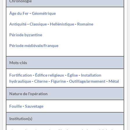
Chronologie
Âge du Fer
-
Géométrique
Antiquité
-
Classique
-
Hellénistique
-
Romaine
Période byzantine
Période médiévale/franque
Mots-clés
Fortification
-
Édifice religieux
-
Église
-
Installation
hydraulique
-
Citerne
-
Figurine
-
Outillage/armement
-
Métal
Nature de l'opération
Fouille
-
Sauvetage
Institution(s)