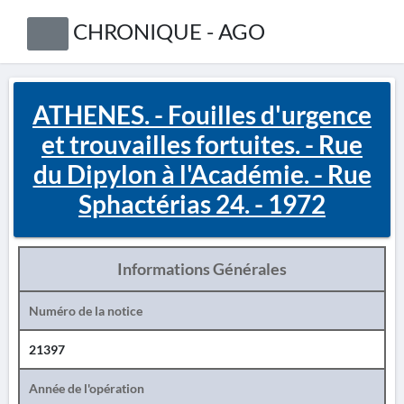
CHRONIQUE - AGO
ATHENES. - Fouilles d'urgence
et trouvailles fortuites. - Rue
du Dipylon à l'Académie. - Rue
Sphactérias 24. - 1972
Informations Générales
Numéro de la notice
21397
Année de l'opération