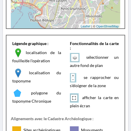
Leaflet
| ©
OpenStreetMap
Légende graphique :
Fonctionnalités de la carte
:
localisation de la
sélectionner un
fouille/de l'opération
autre fond de plan
localisation du
se rapprocher ou
toponyme
s'éloigner de la zone
polygone du
afficher la carte en
toponyme Chronique
plein écran
Alignements avec le Cadastre Archéologique :
Sites archéologiques
Monuments