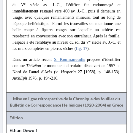
e
du V
siècle av. J.-C., l'édifice fut endommagé et
immédiatement restauré vers 400 av. J.-C., puis il demeura en
usage, avec quelques remaniements mineurs, tout au long de
l'époque hellénistique. Parmi les trouvailles on mentionne une
belle coupe à figures rouges sur laquelle un athlète est
représenté en conversation avec son entraîneur. Après la fouille,
e
l'espace a été remblayé au niveau du sol du V
siècle av. J.-C. et
les murs complétés en pierres sèches (
fig. 17
).
Dans un article récent
S. Koumanoudis
propose d'identifier
comme
Théséion
le monument circulaire découvert en 1957 au
Nord de l'autel d'Arès (v.
Hesperia
27 [1958], p. 148-153).
ArchEph
1976, p. 194-216.
Mise en ligne rétrospective de la Chronique des fouilles du
Bulletin de Correspondance Hellénique (1920-2004) en Grèce
Édition
Ethan Dewulf