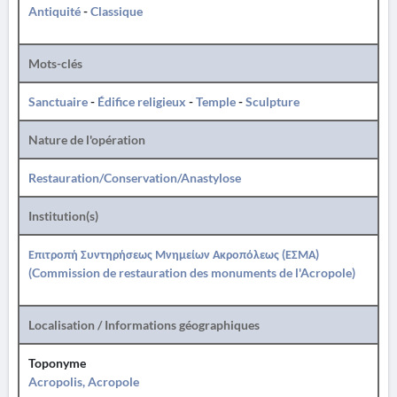
Antiquité
-
Classique
Mots-clés
Sanctuaire
-
Édifice religieux
-
Temple
-
Sculpture
Nature de l'opération
Restauration/Conservation/Anastylose
Institution(s)
Επιτροπή Συντηρήσεως Μνημείων Ακροπόλεως (ΕΣΜΑ)
(Commission de restauration des monuments de l'Acropole)
Localisation / Informations géographiques
Toponyme
Acropolis, Acropole