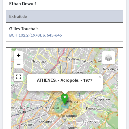
Ethan Dewulf
Extrait de
Gilles Touchais
BCH 102.2 (1978), p. 645-645
+
−
×
ATHENES. - Acropole. - 1977