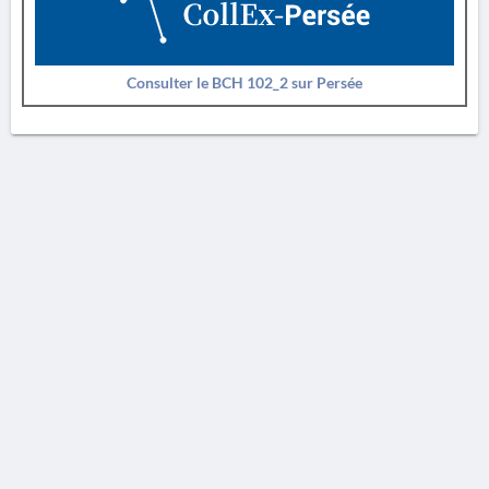
Consulter le BCH 102_2 sur Persée
AVERTISSEMENT
La Chronique des fouilles en ligne ne constitue en aucun cas une publication des