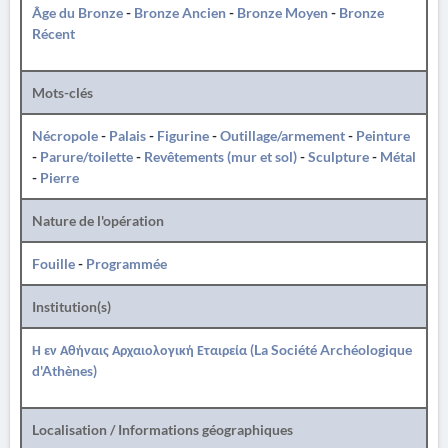
Âge du Bronze
-
Bronze Ancien
-
Bronze Moyen
-
Bronze
Récent
Mots-clés
Nécropole
-
Palais
-
Figurine
-
Outillage/armement
-
Peinture
-
Parure/toilette
-
Revêtements (mur et sol)
-
Sculpture
-
Métal
-
Pierre
Nature de l'opération
Fouille
-
Programmée
Institution(s)
Η εν Αθήναις Αρχαιολογική Εταιρεία (La Société Archéologique
d'Athènes)
Localisation / Informations géographiques