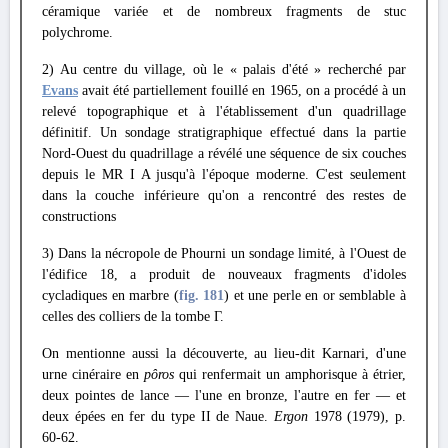
céramique variée et de nombreux fragments de stuc
polychrome.
2) Au centre du village, où le « palais d'été » recherché par
Evans
avait été partiellement fouillé en 1965, on a procédé à un
relevé topographique et à l'établissement d'un quadrillage
définitif. Un sondage stratigraphique effectué dans la partie
Nord-Ouest du quadrillage a révélé une séquence de six couches
depuis le MR I A jusqu'à l'époque moderne. C'est seulement
dans la couche inférieure qu'on a rencontré des restes de
constructions
3) Dans la nécropole de Phourni un sondage limité, à l'Ouest de
l'édifice 18, a produit de nouveaux fragments d'idoles
cycladiques en marbre (
fig. 181
) et une perle en or semblable à
celles des colliers de la tombe Γ.
On mentionne aussi la découverte, au lieu-dit Karnari, d'une
urne cinéraire en
pôros
qui renfermait un amphorisque à étrier,
deux pointes de lance — l'une en bronze, l'autre en fer — et
deux épées en fer du type II de Naue.
Ergon
1978 (1979), p.
60-62.