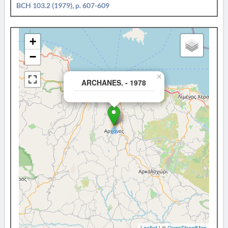
BCH 103.2 (1979), p. 607-609
+
−
×
ARCHANES. - 1978
Leaflet
| ©
OpenStreetMap