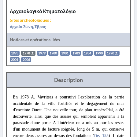
Αρχαιολογικό Κτηματολόγιο
Sites archéologiques :
Αρχαία Ζώνη, Έβρος
Notices et opérations liées
1978
1978 (1)
1979
1980
1981
1983
1984
1990
1990 (1)
2001
2006
Description
En 1978 A. Vavritsas a poursuivi l'exploration de la partie
occidentale de la ville fortifiée et le dégagement du mur
d'enceinte Ouest. Une nouvelle tour, de plan trapézoïdal, a été
découverte, ainsi que des assises qui semblent appartenir à la
parastade d'une porte. A l'intérieur on a mis au jour les restes
d'un monument de facture soignée, long de 5 m, qui conserve
encore deux assises au-dessus des fondations (
fig. 155
). Il date