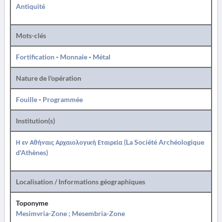
Antiquité
Mots-clés
Fortification
-
Monnaie
-
Métal
Nature de l'opération
Fouille
-
Programmée
Institution(s)
Η εν Αθήναις Αρχαιολογική Εταιρεία (La Société Archéologique
d'Athènes)
Localisation / Informations géographiques
Toponyme
Mesimvria-Zone ; Mesembria-Zone