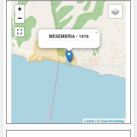
+
−
×
MESEMBRIA - 1978
Leaflet
| ©
OpenStreetMap