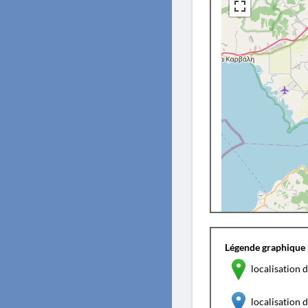
Légende graphique 
localisation d
localisation