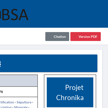
Citation
Version PDF
8
Projet
78
Chronika
tification
-
Sépulture
-
cription
-
Monnaie
-