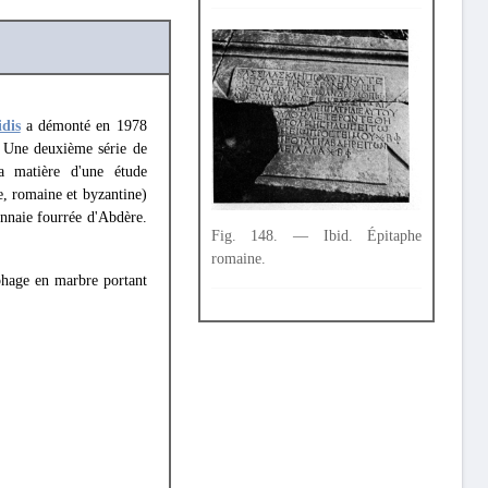
dis
a démonté en 1978
 Une deuxième série de
a matière d'une étude
e, romaine et byzantine)
onnaie fourrée d'Abdère.
Fig. 148. — Ibid. Épitaphe
romaine.
phage en marbre portant