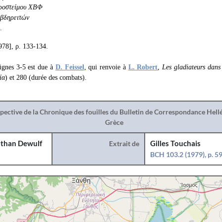
ροστείμου ΧΒΦ
Άβδηρειτών
.
978], ρ. 133-134.
lignes 3-5 est due à
D. Feissel
, qui renvoie à
L. Robert
,
Les gladiateurs dans 
ία
) et 280 (durée des combats).
spective de la Chronique des fouilles du Bulletin de Correspondance Hel
Grèce
than Dewulf
Extrait de
Gilles Touchais
BCH 103.2 (1979), p. 5