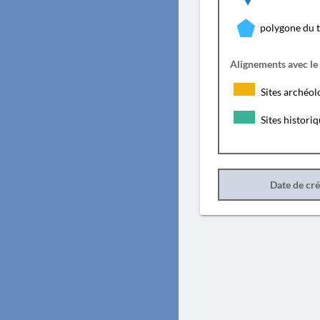
polygone du 
Alignements avec le
Sites archéol
Sites histori
Date de cr