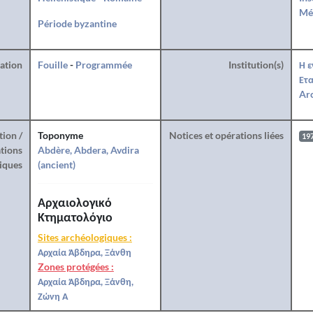
Mé
Période byzantine
ration
Fouille
-
Programmée
Institution(s)
Η ε
Ετα
Arc
tion /
Toponyme
Notices et opérations liées
19
tions
Abdère, Abdera, Avdira
iques
(ancient)
Αρχαιολογικό
Κτηματολόγιο
Sites archéologiques :
Αρχαία Άβδηρα, Ξάνθη
Zones protégées :
Αρχαία Άβδηρα, Ξάνθη,
Ζώνη Α