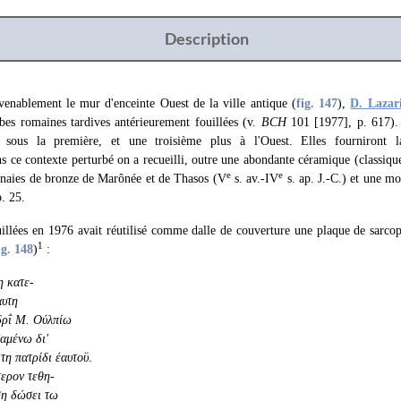
Description
enablement le mur d'enceinte Ouest de la ville antique (
fig. 147
),
D. Lazari
bes romaines tardives antérieurement fouillées (v.
BCH
101 [1977], p. 617).
 sous la première, et une troisième plus à l'Ouest. Elles fourniront l
s ce contexte perturbé on a recueilli, outre une abondante céramique (classiqu
e
e
naies de bronze de Marônée et de Thasos (V
s. av.-IV
s. ap. J.-C.) et une m
. 25.
illées en 1976 avait réutilisé comme dalle de couverture une plaque de sarco
1
ig. 148
)
:
 κατε-
αυτη
δρΐ Μ. Ούλπίω
αμένω δι'
 τη πατρίδι έαυτοϋ
.
τερον τεθη-
ση δώσει τω