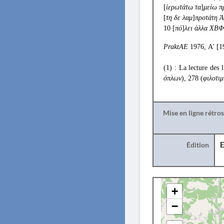
[
ίερωτάτω τα
]
μείω π
[
τη δε λαμ
]
προτάτη 
10 [
πό
]
λει άλλα ΧΒΦ
PraktAE
1976, Α' [1
(1) : La lecture des 
όπλων
), 278 (
φιλοτιμ
Mise en ligne rétro
Édition
E
+
−