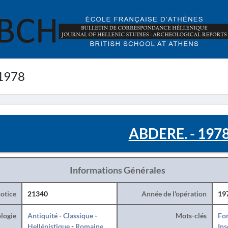
1978
ABDERE. - 197
Informations Générales
otice
21340
Année de l'opération
19
logie
Antiquité
-
Classique
-
Mots-clés
For
Hellénistique
-
Romaine
Ins