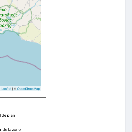
Leaflet
| ©
OpenStreetMap
d de plan
r de la zone