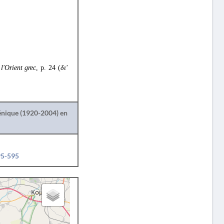
l'Orient grec
, p. 24 (
δι'
lénique (1920-2004) en
95-595