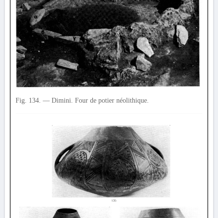
Fig. 134. — Dimini. Four de potier néolithique.