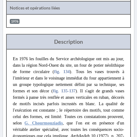
Notices et opérations liées
1976
Description
En 1976 les fouilles du Service archéologique ont mis au jour,
dans la région Nord-Ouest du site, un four de potier néolithique
de forme circulaire (
fig. 134
). Tous les vases trouvés à
l'intérieur et dans le voisinage immédiat du four appartiennent à
un groupe typologique nettement défini par sa technique, ses
formes et son décor (
fig. 135
-137
). Il s'agit de grands vases
fermés à panse très renflée et anses verticales en ruban, décorés
de motifs incisés parfois incrustés en blanc. La qualité de
l'exécution est constante ; le répertoire des motifs, tout comme
celui des formes, est limité. Toutes ces constatations prouvent,
selon
G. Chourmouziadis
, que l'on est en présence d'un
véritable atelier spécialisé, avec toutes les conséquences socio-
économiques que cela implique.
ArchAnAth
10 (1977), p. 207-