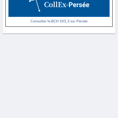
Consulter le BCH 103_2 sur Persée
AVERTISSEMENT
La Chronique des fouilles en ligne ne constitue en aucun cas une publication des