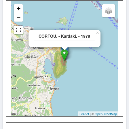
+
−
×
CORFOU. - Kardaki. - 1978
Leaflet
| ©
OpenStreetMap