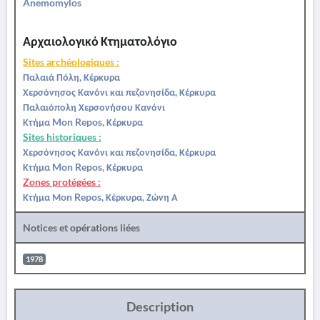
Anemomylos
Αρχαιολογικό Κτηματολόγιο
Sites archéologiques :
Παλαιά Πόλη, Κέρκυρα
Χερσόνησος Κανόνι και πεζονησίδα, Κέρκυρα
Παλαιόπολη Χερσονήσου Κανόνι
Κτήμα Mon Repos, Κέρκυρα
Sites historiques :
Χερσόνησος Κανόνι και πεζονησίδα, Κέρκυρα
Κτήμα Mon Repos, Κέρκυρα
Zones protégées :
Κτήμα Μon Repos, Κέρκυρα, Ζώνη Α
Notices et opérations liées
1978
Description