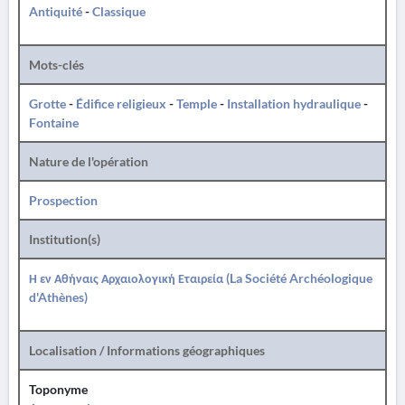
Antiquité
-
Classique
Mots-clés
Grotte
-
Édifice religieux
-
Temple
-
Installation hydraulique
-
Fontaine
Nature de l'opération
Prospection
Institution(s)
Η εν Αθήναις Αρχαιολογική Εταιρεία (La Société Archéologique
d'Athènes)
Localisation / Informations géographiques
Toponyme