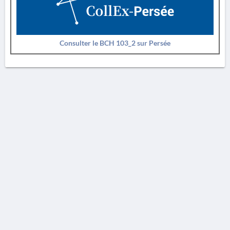
Consulter le BCH 103_2 sur Persée
AVERTISSEMENT
La Chronique des fouilles en ligne ne constitue en aucun cas une publication des