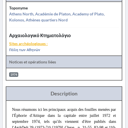
Toponyme
Athens North, Académie de Platon, Academy of Plato,
Kolonos, Athènes quartiers Nord
Αρχαιολογικό Κτηματολόγιο
Sites archéologiques :
Πόλη των Αθηνών
Notices et opérations liées
1974
Description
Nous résumons ici les principaux acquis des fouilles menées par
l'Éphorie d'Attique dans la capitale entre juillet 1972 et
septembre 1974, tels qu'ils viennent d'être publiés dans
l'
ArchDelt
29 (1973-74) [1979]
Chron
., p. 31-55, 82-98 et 110-