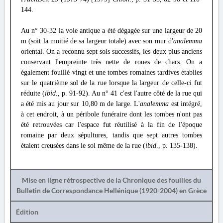
144.
Au n° 30-32 la voie antique a été dégagée sur une largeur de 20
m (soit la moitié de sa largeur totale) avec son mur d'
analemma
oriental. On a reconnu sept sols successifs, les deux plus anciens
conservant l'empreinte très nette de roues de chars. On a
également fouillé vingt et une tombes romaines tardives établies
sur le quatrième sol de la rue lorsque la largeur de celle-ci fut
réduite (
ibid
., p. 91-92). Au n° 41 c'est l'autre côté de la rue qui
a été mis au jour sur 10,80 m de large. L'
analemma
est intégré,
à cet endroit, à un péribole funéraire dont les tombes n'ont pas
été retrouvées car l'espace fut réutilisé à la fin de l'époque
romaine par deux sépultures, tandis que sept autres tombes
étaient creusées dans le sol même de la rue (
ibid
., p. 135-138).
Mise en ligne rétrospective de la Chronique des fouilles du
Bulletin de Correspondance Hellénique (1920-2004) en Grèce
Édition