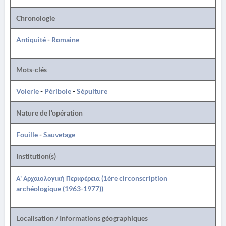
Chronologie
Antiquité
-
Romaine
Mots-clés
Voierie
-
Péribole
-
Sépulture
Nature de l'opération
Fouille
-
Sauvetage
Institution(s)
Α' Αρχαιολογική Περιφέρεια (1ère circonscription
archéologique (1963-1977))
Localisation / Informations géographiques