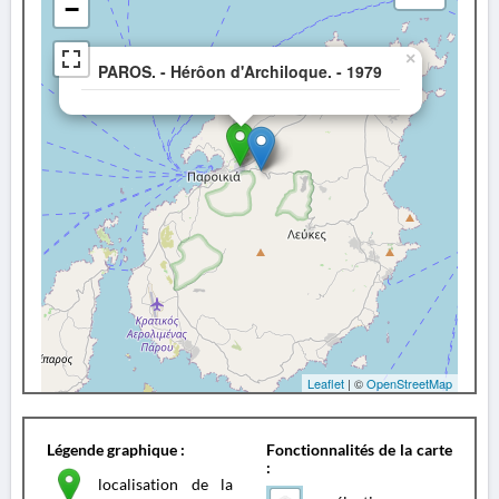
−
×
PAROS. - Hérôon d'Archiloque. - 1979
Leaflet
| ©
OpenStreetMap
Légende graphique :
Fonctionnalités de la carte
:
localisation de la