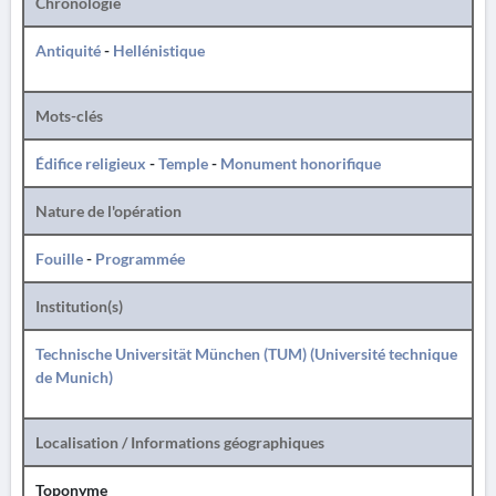
Chronologie
Antiquité
-
Hellénistique
Mots-clés
Édifice religieux
-
Temple
-
Monument honorifique
Nature de l'opération
Fouille
-
Programmée
Institution(s)
Technische Universität München (TUM) (Université technique
de Munich)
Localisation / Informations géographiques
Toponyme