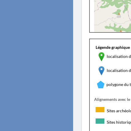
Légende graphique 
localisation d
localisation
polygone du 
Alignements avec le
Sites archéol
Sites histori