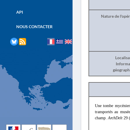
API
Nature de l'opé
NOUS CONTACTER
Localisa
Informa
géograph
Une tombe mycénienne
transportés au musée
champ.
ArchDelt
29 