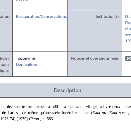
ration
Restauration/Conservation/Anastylose
Institution(s)
ΙΒ'
Περ
cir
arc
197
tion /
Toponyme
Notices et opérations liées
19
tions
Domenikon
iques
Description
, découverte fortuitement à 500 m à l'Ouest du village, a livré deux alabast
 de Larissa, de même qu'une stèle funéraire intacte (
Επίκτητε Έπικτήσεως 
(1973-74) [1979]
Chron
., p. 583.