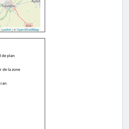
Leaflet
| ©
OpenStreetMap
d de plan
r de la zone
cran