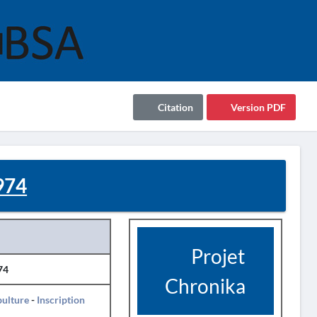
Citation
Version PDF
974
Projet
74
Chronika
pulture
-
Inscription