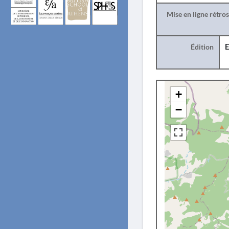
Mise en ligne rétro
Édition
E
+
−