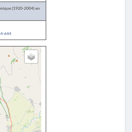
lénique (1920-2004) en
44-644