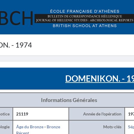
. - 1974
DOMENIKON. - 1
Informations Générales
otice
21119
Année de l'opération
19
logie
Âge du Bronze
-
Bronze
Mots-clés
Sé
Récent