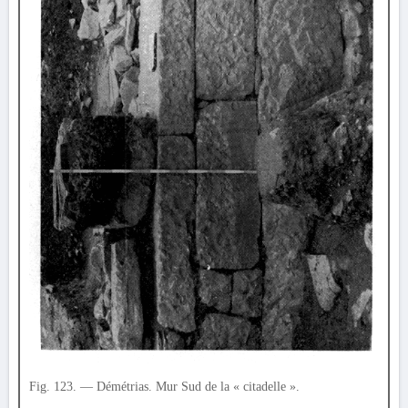
Fig. 123. — Démétrias. Mur Sud de la « citadelle ».