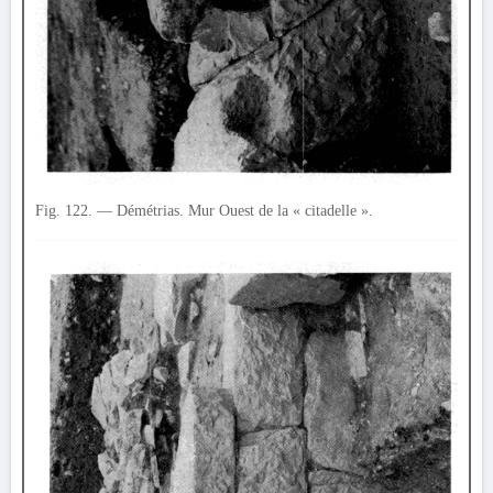
Fig. 122. — Démétrias. Mur Ouest de la « citadelle ».