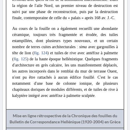
la région de l'aile Nord, un premier niveau de destruction est
suivi par une phase de reconstruction, puis par la destruction
finale, contemporaine de celle du « palais » après 168 av. J.-C.
Au cours de la fouille on a également recueilli une abondante
céramique, toujours très fragmentée et érodée, des tuiles
estampillées, dont plusieurs types nouveaux, et un certain
nombre de terres cuites architecturales :
sima
avec gargouilles à
tête de lion (
fig. 124
) et tuiles de rive avec antéfixe à palmette
(
fig. 125
) de la haute époque hellénistique. Quelques fragments
d'architecture en grès calcaire, les uns manifestement déplacés,
les autres incorporés dans le remblai du mur de terrasse Ouest,
n'ont pu être rattachés à aucun édifice fouillé. C'est le cas
notamment d'une base de colonne ionique, de plusieurs
chapiteaux doriques de modules différents, et de tuiles de rive à
kalyptère intégré avec antéfixe à palmette sculptée.
Mise en ligne rétrospective de la Chronique des fouilles du
Bulletin de Correspondance Hellénique (1920-2004) en Grèce