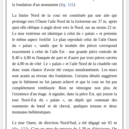
la fondation d'un monument (
fig. 121
).
La limite Nord de la cour est constituée par une aile qui
prolonge vers l'Ouest l'aile Nord de la forteresse sur 37 m, après
quoi elle oblique à angle droit vers le Nord, sur au moins 22 m.
Le mur extérieur est identique à celui du « palais » et présente
le même aspect fortifié. Le plan reproduit celui de l'aile Ouest
du « palais », tandis que le module des pièces correspond
exactement à celui de l'aile Est : une grande pièce centrale de
8,40 x 4,80 m flanquée de part et d'autre par trois pièces carrées
de 4,80 m de côté. Le « palais » et l'aile Nord de la citadelle ont
donc toute chance d'avoir été conçus simultanément. Les murs
sont arasés au niveau des fondations. Certains détails suggèrent
que le bâtiment ne fut jamais achevé et que la cour ne fut pas
complètement remblayée. Rien ne témoigne non plus de
l'existence d'un étage. A signaler, dans la pièce Est, qui jouxte la
tour Nord-Est du « palais », un dépôt qui contenait des
ossements de bœuf et de cheval, quelques tessons et deux
monnaies hellénistiques.
Le mur Ouest, de direction Nord/Sud, a été dégagé sur 65 m
(
fig. 122
). C'est un mur de terrasse de 1,30 m d'épaisseur. On