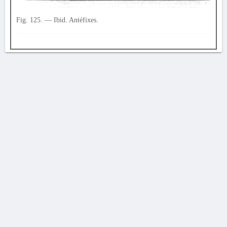
Fig. 125. — Ibid. Antéfixes.
AVERTISSEMENT
La Chronique des fouilles en ligne ne constitue en aucun cas une publication des
découvertes qui y sont signalées. L'EfA et la BSA ne peuvent délivrer de copie des