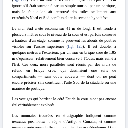
ignore s'il était surmonté par un simple mur ou par un portique,
mais le fait qu'on ait retrouvé des tuiles seulement aux
extrémités Nord et Sud paraît exclure la seconde hypothèse.
Le mur Sud a été reconnu sur 41 m de long. Il est fondé à
plusieurs mètres sous le niveau de la cour et est parfois conservé
à hauteur d'un étage, comme le prouvent les abouts de poutres
visibles sur l'assise supérieure (
fig. 123
). Il est doublé, à
quelques mètres à l'extérieur, par un mur en brique crue de 1,85
m d'épaisseur, relativement bien conservé à l'Ouest mais ruiné à
l'Est. Ces deux murs parallèles sont réunis par des murs de
refend en brique crue, qui dessinaient une suite de
compartiments — sans doute couverts — dont on ne peut
encore préciser s'ils constituent l'aile Sud de la citadelle ou une
manière de portique.
Les vestiges qui bordent le côté Est de la cour n'ont pas encore
été véritablement explorés.
Les monnaies trouvées en stratigraphie indiquent comme
terminus post quem
le règne d'Antigone Gonatas, et comme
terminus ante quem
la fin de la domination macédonienne. Dans