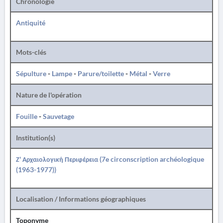
Chronologie
Antiquité
Mots-clés
Sépulture
-
Lampe
-
Parure/toilette
-
Métal
-
Verre
Nature de l'opération
Fouille
-
Sauvetage
Institution(s)
Ζ' Αρχαιολογική Περιφέρεια (7e circonscription archéologique
(1963-1977))
Localisation / Informations géographiques
Toponyme