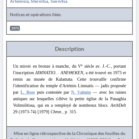
Artemisia, Sternitsa, Tsernitsa
Notices et opérations liées
1973
Description
e
Un miroir en bronze à manche, du V
siècle av. J.-C., portant
l'inscription
ΛΙΜΝΑΤΙΟ... ΑΝΕΘΕΚΕΝ
, a été trouvé en 1973 et
remis au musée de Kalamata. Cette trouvaille confirme
l'identification du temple d'Artémis Limnatis — jadis proposée
par
L. Ross
puis contestée par
N. Valmin
— avec les ruines
antiques sur lesquelles s'élève la petite église de la Panaghia
Volimiôtissa, qui en a remployé de nombreux blocs.
ArchDelt
29 (1973-74) [1979]
Chron
., p. 315.
Mise en ligne rétrospective de la Chronique des fouilles du