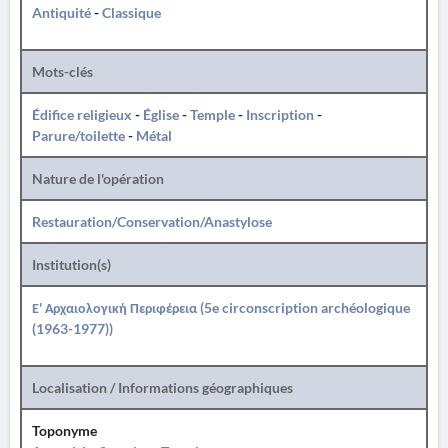
Antiquité
-
Classique
Mots-clés
Édifice religieux
-
Église
-
Temple
-
Inscription
-
Parure/toilette
-
Métal
Nature de l'opération
Restauration/Conservation/Anastylose
Institution(s)
Ε' Αρχαιολογική Περιφέρεια (5e circonscription archéologique
(1963-1977))
Localisation / Informations géographiques
Toponyme