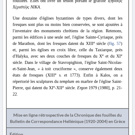
fouillées. Elles ont livré un tesson portant le grafïïte
Ί(ησοϋ)ς
Χ(ριστό)ς ΝΙΚΑ
.
Une douzaine d'églises byzantines de types divers, dont les
fresques sont plus ou moins bien conservées, se sont ajoutées à
l'inventaire des monuments chrétiens de la région. Retenons,
parmi les édifices à une seule nef, l'église Sainte-Cyriaque, près
e
de Marathon, dont les fresques datent du XIII
siècle (
fig. 57
)
et, parmi les églises en croix libre, celle du Taxiarque, près
e
e
d'Halyka, avec ses deux couches de fresques du X
et du XI
siècle. Dans le village de Stavropighion, l'église Saint-Nicolas-
et-Saint-Jean, « à toit cruciforme », conserve également deux
e
états de fresques (XIII
s. et 1773). Enfin à Kalos, on a
répertorié les sculptures du
templum
en marbre de l'église Saint-
e
e
Pierre, qui datent du XI
-XII
siècle.
Ergon
1979 (1980], p. 21-
22.
Mise en ligne rétrospective de la Chronique des fouilles du
Bulletin de Correspondance Hellénique (1920-2004) en Grèce
Édition