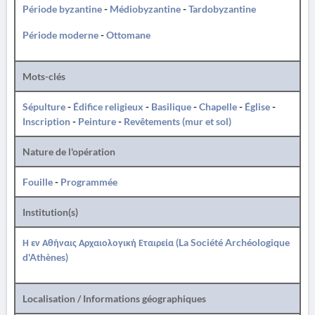
Période byzantine
-
Médiobyzantine
-
Tardobyzantine
Période moderne
-
Ottomane
Mots-clés
Sépulture
-
Édifice religieux
-
Basilique
-
Chapelle
-
Église
-
Inscription
-
Peinture
-
Revêtements (mur et sol)
Nature de l'opération
Fouille
-
Programmée
Institution(s)
Η εν Αθήναις Αρχαιολογική Εταιρεία (La Société Archéologique
d'Athènes)
Localisation / Informations géographiques