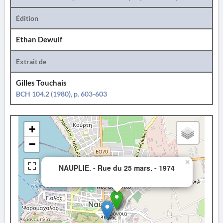
Édition
Ethan Dewulf
Extrait de
Gilles Touchais
BCH 104.2 (1980), p. 603-603
+
−
×
NAUPLIE. - Rue du 25 mars. - 1974