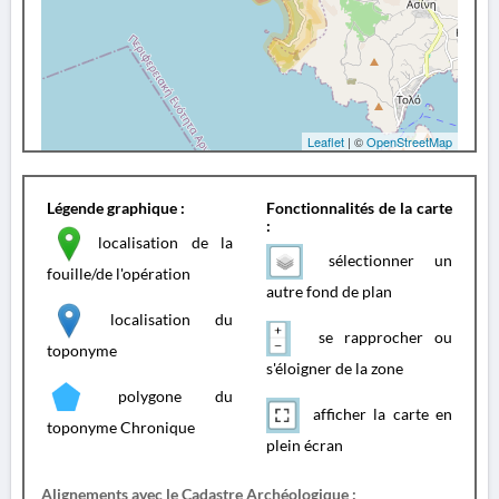
Leaflet
| ©
OpenStreetMap
Légende graphique :
Fonctionnalités de la carte
:
localisation de la
sélectionner un
fouille/de l'opération
autre fond de plan
localisation du
se rapprocher ou
toponyme
s'éloigner de la zone
polygone du
afficher la carte en
toponyme Chronique
plein écran
Alignements avec le Cadastre Archéologique :