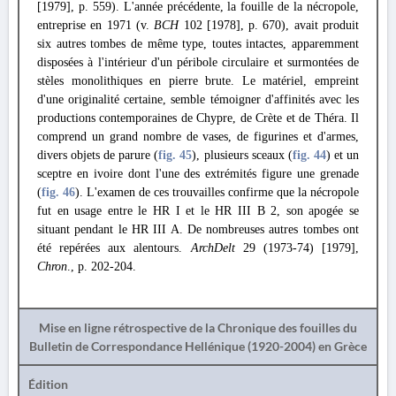
[1979], p. 559). L'année précédente, la fouille de la nécropole,
entreprise en 1971 (v.
BCH
102 [1978], p. 670), avait produit
six autres tombes de même type, toutes intactes, apparemment
disposées à l'intérieur d'un péribole circulaire et surmontées de
stèles monolithiques en pierre brute. Le matériel, empreint
d'une originalité certaine, semble témoigner d'affinités avec les
productions contemporaines de Chypre, de Crète et de Théra. Il
comprend un grand nombre de vases, de figurines et d'armes,
divers objets de parure (
fig. 45
), plusieurs sceaux (
fig. 44
) et un
sceptre en ivoire dont l'une des extrémités figure une grenade
(
fig. 46
). L'examen de ces trouvailles confirme que la nécropole
fut en usage entre le HR I et le HR III Β 2, son apogée se
situant pendant le HR III A. De nombreuses autres tombes ont
été repérées aux alentours.
ArchDelt
29 (1973-74) [1979],
Chron
., p. 202-204.
Mise en ligne rétrospective de la Chronique des fouilles du
Bulletin de Correspondance Hellénique (1920-2004) en Grèce
Édition