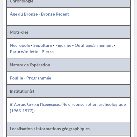
Chronologie
Âge du Bronze
-
Bronze Récent
Mots-clés
Nécropole
-
Sépulture
-
Figurine
-
Outillage/armement
-
Parure/toilette
-
Pierre
Nature de l'opération
Fouille
-
Programmée
Institution(s)
Δ' Αρχαιολογική Περιφέρεια (4e circonscription archéologique
(1963-1977))
Localisation / Informations géographiques