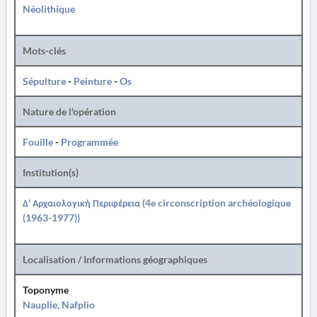
Néolithique
Mots-clés
Sépulture
-
Peinture
-
Os
Nature de l'opération
Fouille
-
Programmée
Institution(s)
Δ' Αρχαιολογική Περιφέρεια (4e circonscription archéologique
(1963-1977))
Localisation / Informations géographiques
Toponyme
Nauplie, Nafplio