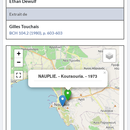
Ethan Dewulf
Extrait de
Gilles Touchais
BCH 104.2 (1980), p. 603-603
+
−
×
NAUPLIE. - Koutsouria. - 1973