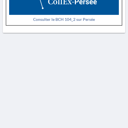
Consulter le BCH 104_2 sur Persée
AVERTISSEMENT
La Chronique des fouilles en ligne ne constitue en aucun cas une publication des