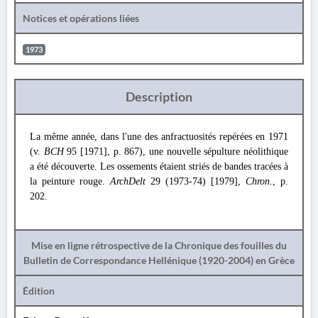
Notices et opérations liées
1973
Description
La même année, dans l'une des anfractuosités repérées en 1971
(v.
BCH
95 [1971], p. 867), une nouvelle sépulture néolithique
a été découverte. Les ossements étaient striés de bandes tracées à
la peinture rouge.
ArchDelt
29 (1973-74) [1979],
Chron
., p.
202.
Mise en ligne rétrospective de la Chronique des fouilles du
Bulletin de Correspondance Hellénique (1920-2004) en Grèce
Édition