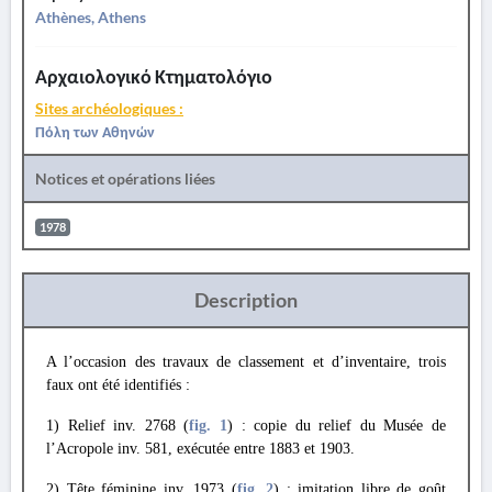
Athènes, Athens
Αρχαιολογικό Κτηματολόγιο
Sites archéologiques :
Πόλη των Αθηνών
Notices et opérations liées
1978
Description
A l’occasion des travaux de classement et d’inventaire, trois
faux ont été identifiés :
1) Relief inv. 2768 (
fig. 1
) : copie du relief du Musée de
l’Acropole inv. 581, exécutée entre 1883 et 1903.
2) Tête féminine inv. 1973 (
fig. 2
) : imitation libre de goût