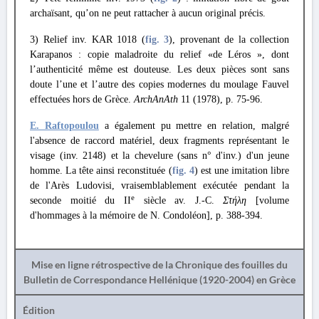
archaïsant, qu’on ne peut rattacher à aucun original précis.
3) Relief inv. KAR 1018 (
fig. 3
), provenant de la collection
Karapanos : copie maladroite du relief «de Léros », dont
l’authenticité même est douteuse. Les deux pièces sont sans
doute l’une et l’autre des copies modernes du moulage Fauvel
effectuées hors de Grèce.
ArchAnAth
11 (1978), p. 75-96.
Ε. Raftopoulou
a également pu mettre en relation, malgré
l'absence de raccord matériel, deux fragments représentant le
visage (inv. 2148) et la chevelure (sans n° d'inv.) d'un jeune
homme. La tête ainsi reconstituée (
fig. 4
) est une imitation libre
de l'Arès Ludovisi, vraisemblablement exécutée pendant la
e
seconde moitié du II
siècle av. J.-C.
Στήλη
[volume
d'hommages à la mémoire de N. Condoléon], p. 388-394.
Mise en ligne rétrospective de la Chronique des fouilles du
Bulletin de Correspondance Hellénique (1920-2004) en Grèce
Édition