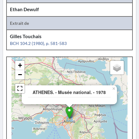
Ethan Dewulf
Extrait de
Gilles Touchais
BCH 104.2 (1980), p. 581-583
+
−
×
ATHENES. - Musée national. - 1978