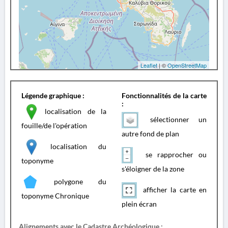
Leaflet
| ©
OpenStreetMap
Légende graphique :
Fonctionnalités de la carte
:
localisation de la
sélectionner un
fouille/de l'opération
autre fond de plan
localisation du
se rapprocher ou
toponyme
s'éloigner de la zone
polygone du
afficher la carte en
toponyme Chronique
plein écran
Alignements avec le Cadastre Archéologique :