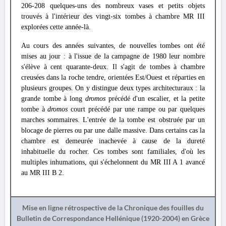
206-208 quelques-uns des nombreux vases et petits objets
trouvés à l'intérieur des vingt-six tombes à chambre MR III
explorées cette année-là.
Au cours des années suivantes, de nouvelles tombes ont été
mises au jour : à l'issue de la campagne de 1980 leur nombre
s'élève à cent quarante-deux. Il s'agit de tombes à chambre
creusées dans la roche tendre, orientées Est/Ouest et réparties en
plusieurs groupes. On y distingue deux types architecturaux : la
grande tombe à long
dromos
précédé d'un escalier, et la petite
tombe à
dromos
court précédé par une rampe ou par quelques
marches sommaires. L'entrée de la tombe est obstruée par un
blocage de pierres ou par une dalle massive. Dans certains cas la
chambre est demeurée inachevée à cause de la dureté
inhabituelle du rocher. Ces tombes sont familiales, d'où les
multiples inhumations, qui s'échelonnent du MR III A 1 avancé
au MR III Β 2.
Mise en ligne rétrospective de la Chronique des fouilles du
Bulletin de Correspondance Hellénique (1920-2004) en Grèce