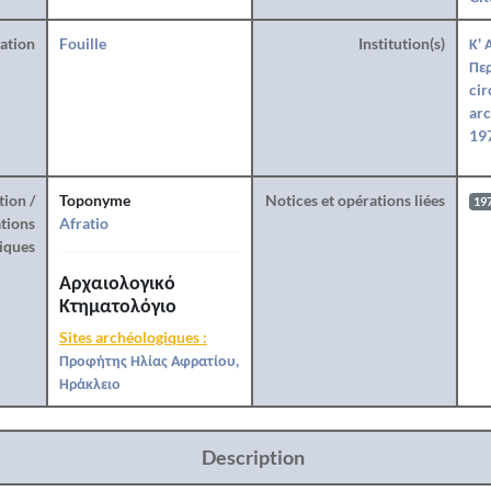
ration
Fouille
Institution(s)
Κ' 
Περ
cir
arc
197
tion /
Toponyme
Notices et opérations liées
19
tions
Afratio
iques
Αρχαιολογικό
Κτηματολόγιο
Sites archéologiques :
Προφήτης Ηλίας Αφρατίου,
Ηράκλειο
Description