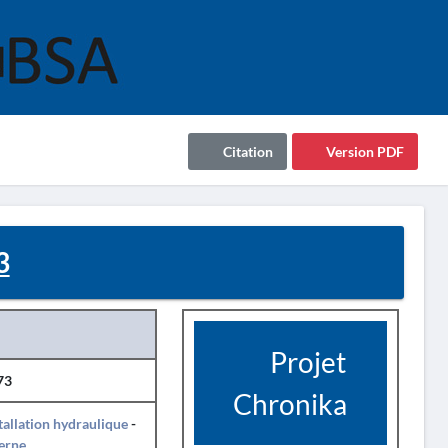
Citation
Version PDF
3
Projet
73
Chronika
tallation hydraulique
-
erne