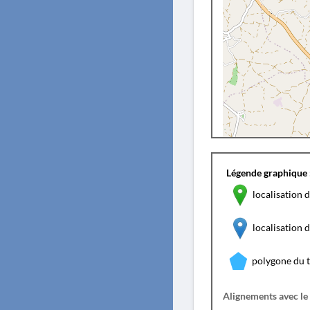
Légende graphique 
localisation d
localisation
polygone du 
Alignements avec le