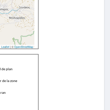
Leaflet
| ©
OpenStreetMap
d de plan
r de la zone
cran