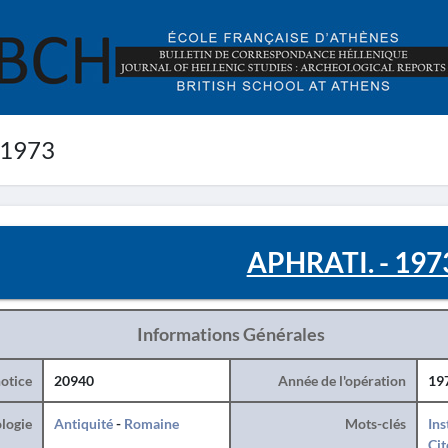
 1973
APHRATI. - 197
Informations Générales
otice
20940
Année de l'opération
19
logie
Antiquité
-
Romaine
Mots-clés
Ins
Cit