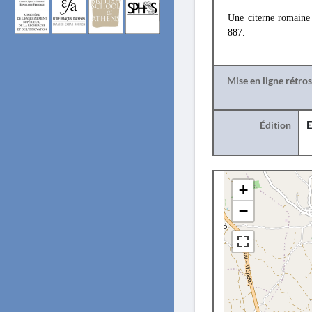
Une citerne romaine 
887.
Mise en ligne rétro
Édition
E
+
−