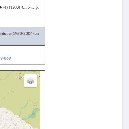
3-74) [1980]
Chron
., p.
lénique (1920-2004) en
69-869