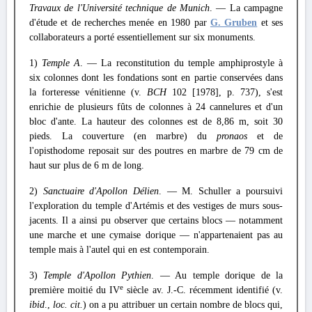
Travaux de l'Université technique de Munich
. — La campagne
d'étude et de recherches menée en 1980 par
G. Gruben
et ses
collaborateurs a porté essentiellement sur six monuments.
1)
Temple A
. — La reconstitution du temple amphiprostyle à
six colonnes dont les fondations sont en partie conservées dans
la forteresse vénitienne (v.
BCH
102 [1978], p. 737), s'est
enrichie de plusieurs fûts de colonnes à 24 cannelures et d'un
bloc d'ante. La hauteur des colonnes est de 8,86 m, soit 30
pieds. La couverture (en marbre) du
pronaos
et de
l'opisthodome reposait sur des poutres en marbre de 79 cm de
haut sur plus de 6 m de long.
2)
Sanctuaire d'Apollon Délien
. — M. Schuller a poursuivi
l'exploration du temple d'Artémis et des vestiges de murs sous-
jacents. Il a ainsi pu observer que certains blocs — notamment
une marche et une cymaise dorique — n'appartenaient pas au
temple mais à l'autel qui en est contemporain.
3)
Temple d'Apollon Pythien
. — Au temple dorique de la
e
première moitié du IV
siècle av. J.-C. récemment identifié (v.
ibid
.,
loc. cit.
) on a pu attribuer un certain nombre de blocs qui,