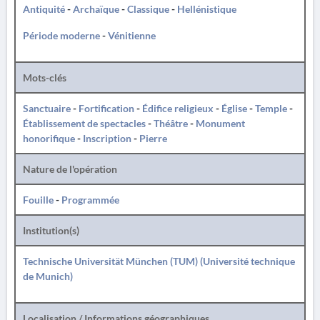
Antiquité
-
Archaïque
-
Classique
-
Hellénistique
Période moderne
-
Vénitienne
Mots-clés
Sanctuaire
-
Fortification
-
Édifice religieux
-
Église
-
Temple
-
Établissement de spectacles
-
Théâtre
-
Monument
honorifique
-
Inscription
-
Pierre
Nature de l'opération
Fouille
-
Programmée
Institution(s)
Technische Universität München (TUM) (Université technique
de Munich)
Localisation / Informations géographiques