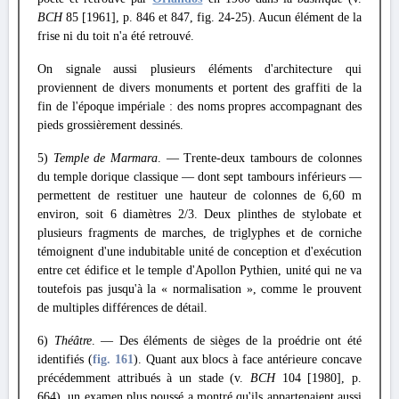
BCH
85 [1961], p. 846 et 847, fig. 24-25). Aucun élément de la
frise ni du toit n'a été retrouvé.
On signale aussi plusieurs éléments d'architecture qui
proviennent de divers monuments et portent des graffiti de la
fin de l'époque impériale : des noms propres accompagnant des
pieds grossièrement dessinés.
5)
Temple de Marmara
. — Trente-deux tambours de colonnes
du temple dorique classique — dont sept tambours inférieurs —
permettent de restituer une hauteur de colonnes de 6,60 m
environ, soit 6 diamètres 2/3. Deux plinthes de stylobate et
plusieurs fragments de marches, de triglyphes et de corniche
témoignent d'une indubitable unité de conception et d'exécution
entre cet édifice et le temple d'Apollon Pythien, unité qui ne va
toutefois pas jusqu'à la « normalisation », comme le prouvent
de multiples différences de détail.
6)
Théâtre
. — Des éléments de sièges de la proédrie ont été
identifiés (
fig. 161
). Quant aux blocs à face antérieure concave
précédemment attribués à un stade (v.
BCH
104 [1980], p.
664), un examen plus poussé a montré qu'ils appartenaient aussi