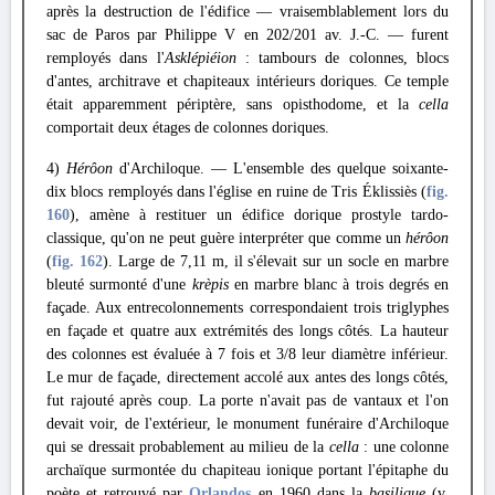
après la destruction de l'édifice — vraisemblablement lors du
sac de Paros par Philippe V en 202/201 av. J.-C. — furent
remployés dans l'
Asklépiéion
: tambours de colonnes, blocs
d'antes, architrave et chapiteaux intérieurs doriques. Ce temple
était apparemment périptère, sans opisthodome, et la
cella
comportait deux étages de colonnes doriques.
4)
Hérôon
d'Archiloque. — L'ensemble des quelque soixante-
dix blocs remployés dans l'église en ruine de Tris Éklissiès (
fig.
160
), amène à restituer un édifice dorique prostyle tardo-
classique, qu'on ne peut guère interpréter que comme un
hérôon
(
fig. 162
). Large de 7,11 m, il s'élevait sur un socle en marbre
bleuté surmonté d'une
krèpis
en marbre blanc à trois degrés en
façade. Aux entrecolonnements correspondaient trois triglyphes
en façade et quatre aux extrémités des longs côtés. La hauteur
des colonnes est évaluée à 7 fois et 3/8 leur diamètre inférieur.
Le mur de façade, directement accolé aux antes des longs côtés,
fut rajouté après coup. La porte n'avait pas de vantaux et l'on
devait voir, de l'extérieur, le monument funéraire d'Archiloque
qui se dressait probablement au milieu de la
cella
: une colonne
archaïque surmontée du chapiteau ionique portant l'épitaphe du
poète et retrouvé par
Orlandos
en 1960 dans la
basilique
(v.