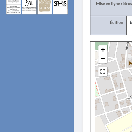
Mise en ligne rétro
Édition
E
+
−