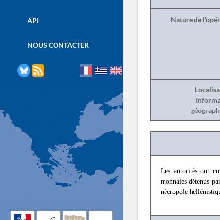
Nature de l'opé
API
NOUS CONTACTER
Localisa
Informa
géograph
Les autorités ont co
monnaies détenus par 
nécropole hellénistiq