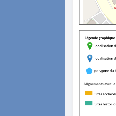
Légende graphique 
localisation d
localisation
polygone du 
Alignements avec le
Sites archéol
Sites histori