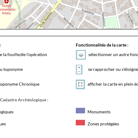
:
Fonctionnalités de la carte :
e la fouille/de l'opération
sélectionner un autre fon
 du toponyme
se rapprocher ou s'éloigne
toponyme Chronique
afficher la carte en plein é
 Cadastre Archéologique :
ogiques
Monuments
ques
Zones protégées