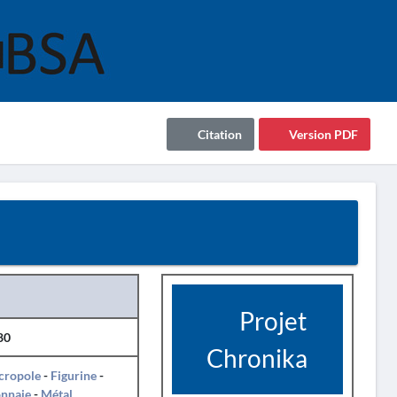
Citation
Version PDF
Projet
80
Chronika
cropole
-
Figurine
-
nnaie
-
Métal