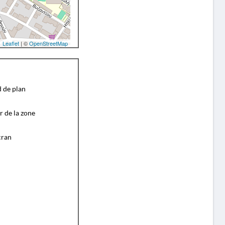
Leaflet
| ©
OpenStreetMap
d de plan
r de la zone
cran