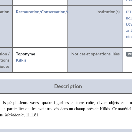
ration
Restauration/Conservation/Anastylose
Institution(s)
ΙΣΤ
και
(XV
ant
et 
tion /
Toponyme
Notices et opérations liées
19
tions
Kilkis
iques
Description
nfisqué plusieurs vases, quatre figurines en terre cuite, divers objets en br
un particulier qui les avait trouvés dans un champ près de Kilkis. Ce matériel
ue.
Makédonia
, 11.1.81.