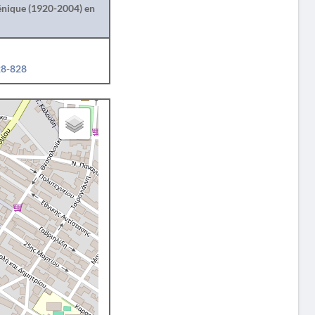
lénique (1920-2004) en
28-828