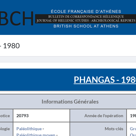
 1980
PHANGAS - 198
Informations Générales
otice
20793
Année de l'opération
19
logie
Paléolithique
-
Mots-clés
Gr
Paléolithique moyen
-
Ou