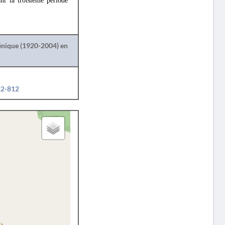
ant la troisième période
lénique (1920-2004) en
12-812