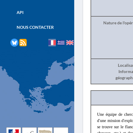
API
Nature de l'opé
NOUS CONTACTER
Localisa
Informa
géograph
Une équipe de cherch
d'une mission d'explo
se trouve sur le flan