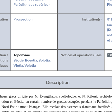
Paléolithique supérieur
Pie
ration
Prospection
Institution(s)
Θ' 
και
(IX
ant
et 
tion /
Toponyme
Notices et opérations liées
19
tions
Béotie, Boeotia, Boiotia,
iques
Viotia, Voiotia
Description
eurs grecs dirigée par N. Évangélatos, spéléologue, et N. Kélessi, archéolo
ration en Béotie, un certain nombre de grottes occupées pendant le Paléolithiq
c Nord-Est du mont Phangas. Elle recelait des ossements d'animaux fossilisés (