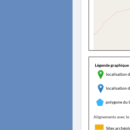
Légende graphique 
localisation d
localisation
polygone du 
Alignements avec le
Sites archéol