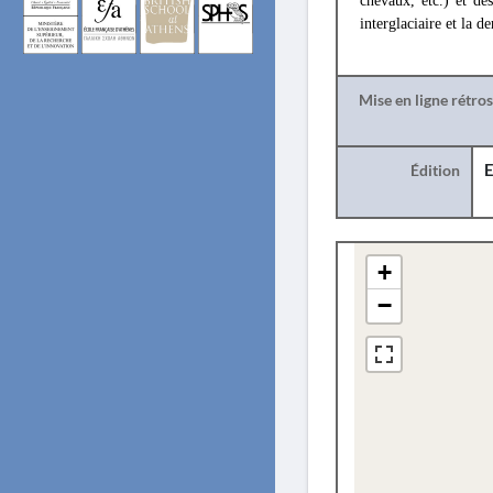
chevaux, etc.) et de
interglaciaire et la d
Mise en ligne rétro
Édition
E
+
−