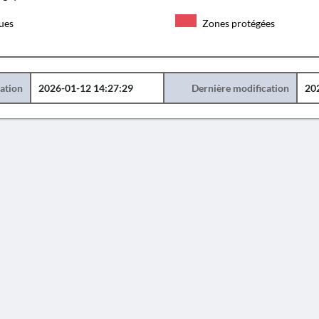
ques
Zones protégées
éation
2026-01-12 14:27:29
Dernière modification
20