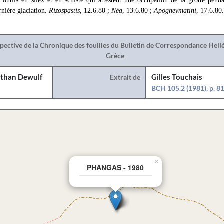
s outils en silex et en schiste qui attestent une occupation de la grotte pend
ernière glaciation.
Rizospastis
, 12.6.80 ;
Néa
, 13.6.80 ;
Apoghevmatini
, 17.6.80.
spective de la Chronique des fouilles du Bulletin de Correspondance Hel
Grèce
than Dewulf
Extrait de
Gilles Touchais
BCH 105.2 (1981), p. 8
×
PHANGAS - 1980