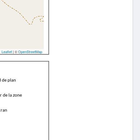
Leaflet
| ©
OpenStreetMap
d de plan
r de la zone
cran