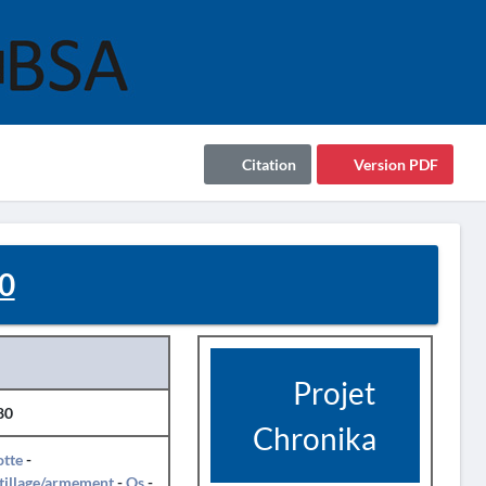
Citation
Version PDF
0
Projet
80
Chronika
otte
-
tillage/armement
-
Os
-