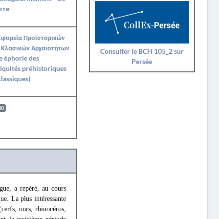
rre
Εφορεία Προϊστορικών
 Κλασικών Αρχαιοτήτων
Consulter le BCH 105_2 sur
e éphorie des
Persée
iquités préhistoriques
classiques)
80
gue, a repéré, au cours
ue. La plus intéressante
cerfs, ours, rhinocéros,