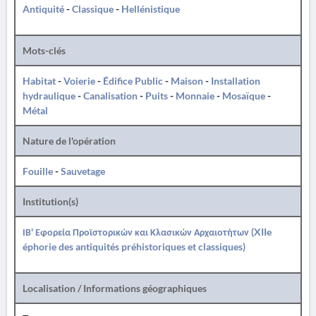
Antiquité
-
Classique
-
Hellénistique
Mots-clés
Habitat
-
Voierie
-
Édifice Public
-
Maison
-
Installation
hydraulique
-
Canalisation
-
Puits
-
Monnaie
-
Mosaïque
-
Métal
Nature de l'opération
Fouille
-
Sauvetage
Institution(s)
ΙΒ' Εφορεία Προϊστορικών και Κλασικών Αρχαιοτήτων (XIIe
éphorie des antiquités préhistoriques et classiques)
Localisation / Informations géographiques