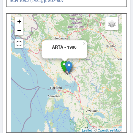
BCH 105.2 (1981), p. 807-807
+
−
×
ARTA - 1980
Leaflet
| ©
OpenStreetMap