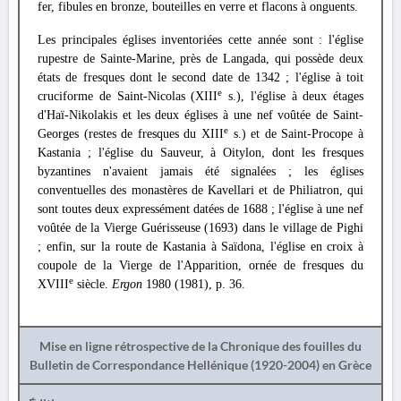
fer, fibules en bronze, bouteilles en verre et flacons à onguents.
Les principales églises inventoriées cette année sont : l'église
rupestre de Sainte-Marine, près de Langada, qui possède deux
états de fresques dont le second date de 1342 ; l'église à toit
e
cruciforme de Saint-Nicolas (XIII
s.), l'église à deux étages
d'Haï-Nikolakis et les deux églises à une nef voûtée de Saint-
e
Georges (restes de fresques du XIII
s.) et de Saint-Procope à
Kastania ; l'église du Sauveur, à Oitylon, dont les fresques
byzantines n'avaient jamais été signalées ; les églises
conventuelles des monastères de Kavellari et de Philiatron, qui
sont toutes deux expressément datées de 1688 ; l'église à une nef
voûtée de la Vierge Guérisseuse (1693) dans le village de Pighi
; enfin, sur la route de Kastania à Saïdona, l'église en croix à
coupole de la Vierge de l'Apparition, ornée de fresques du
e
XVIII
siècle.
Ergon
1980 (1981), p. 36.
Mise en ligne rétrospective de la Chronique des fouilles du
Bulletin de Correspondance Hellénique (1920-2004) en Grèce