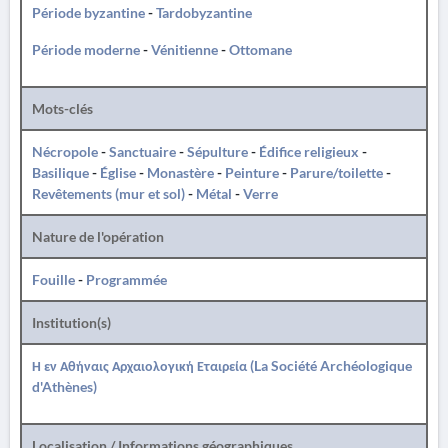
Période byzantine
-
Tardobyzantine
Période moderne
-
Vénitienne
-
Ottomane
Mots-clés
Nécropole
-
Sanctuaire
-
Sépulture
-
Édifice religieux
-
Basilique
-
Église
-
Monastère
-
Peinture
-
Parure/toilette
-
Revêtements (mur et sol)
-
Métal
-
Verre
Nature de l'opération
Fouille
-
Programmée
Institution(s)
Η εν Αθήναις Αρχαιολογική Εταιρεία (La Société Archéologique
d'Athènes)
Localisation / Informations géographiques