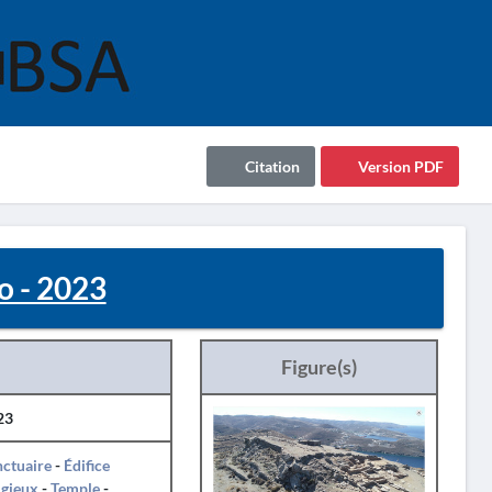
Citation
Version PDF
o - 2023
Figure(s)
23
ctuaire
-
Édifice
igieux
-
Temple
-