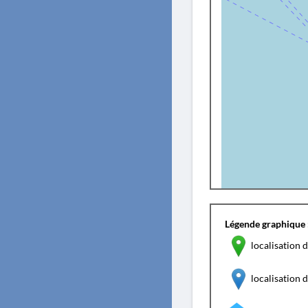
Légende graphique 
localisation d
localisation