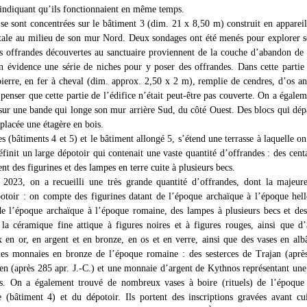
indiquant qu’ils fonctionnaient en même temps.
se sont concentrées sur le bâtiment 3 (dim. 21 x 8,50 m) construit en appareil 
le au milieu de son mur Nord. Deux sondages ont été menés pour explorer so
s offrandes découvertes au sanctuaire proviennent de la couche d’abandon de 
en évidence une série de niches pour y poser des offrandes. Dans cette partie 
ierre, en fer à cheval (dim. approx. 2,50 x 2 m), remplie de cendres, d’os an
t penser que cette partie de l’édifice n’était peut-être pas couverte. On a égale
 sur une bande qui longe son mur arrière Sud, du côté Ouest. Des blocs qui dé
 placée une étagère en bois.
s (bâtiments 4 et 5) et le bâtiment allongé 5, s’étend une terrasse à laquelle on
finit un large dépotoir qui contenait une vaste quantité d’offrandes : des centa
nt des figurines et des lampes en terre cuite à plusieurs becs.
 2023, on a recueilli une très grande quantité d’offrandes, dont la majeur
otoir : on compte des figurines datant de l’époque archaïque à l’époque hell
de l’époque archaïque à l’époque romaine, des lampes à plusieurs becs et de
 la céramique fine attique à figures noires et à figures rouges, ainsi que d’
x en or, en argent et en bronze, en os et en verre, ainsi que des vases en al
des monnaies en bronze de l’époque romaine : des sesterces de Trajan (après
en (après 285 apr. J.-C.) et une monnaie d’argent de Kythnos représentant une
rs. On a également trouvé de nombreux vases à boire (rituels) de l’époque
e (bâtiment 4) et du dépotoir. Ils portent des inscriptions gravées avant cu