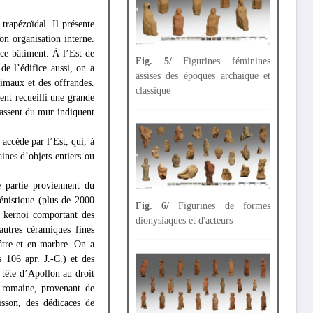
trapézoïdal. Il présente
n organisation interne.
ce bâtiment. À l’Est de
Fig. 5/
Figurines féminines
de l’édifice aussi, on a
assises des époques archaïque et
imaux et des offrandes.
classique
ment recueilli une grande
passent du mur indiquent
 accède par l’Est, qui, à
ines d’objets entiers ou
e partie proviennent du
énistique (plus de 2000
Fig. 6/
Figurines de formes
s kernoi comportant des
dionysiaques et d'acteurs
autres céramiques fines
bâtre et en marbre. On a
 106 apr. J.-C.) et des
 tête d’Apollon au droit
 romaine, provenant de
isson, des dédicaces de