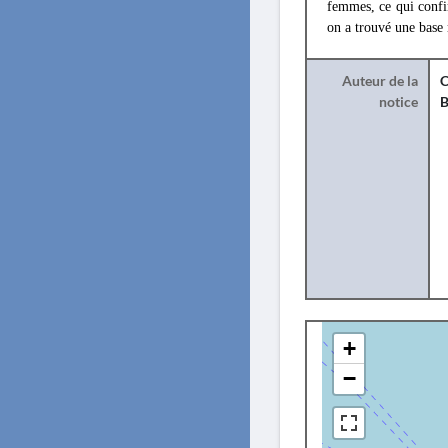
femmes, ce qui confir
on a trouvé une base
Auteur de la
C
notice
B
+
−