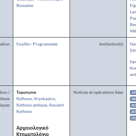
Romaine
Fig
La
Par
Rev
Mé
ration
Fouille
-
Programmée
Institution(s)
Πα
(Un
Εφ
Κυ
ant
tion /
Toponyme
Notices et opérations liées
19
tions
Kythnos, Vryokastro,
20
iques
Kythnos antique, Ancient
20
Kythnos
20
20
Αρχαιολογικό
Κτηματολόγιο