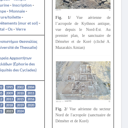
urine
-
Inscription
-
mpe
-
Monnaie
-
ure/toilette
-
Fig. 1/
Vue aérienne de
êtements (mur et sol)
-
l’acropole de Kythnos antique,
tal
-
Os
-
Verre
vue depuis le Nord-Est. Au
premier plan, le sanctuaire de
νεπιστήμιο Θεσσαλίας
Déméter et de Koré (cliché A.
iversité de Thessalie)
Mazarakis Ainian)
ορεία Αρχαιοτήτων
κλάδων (Éphorie des
iquités des Cyclades)
92
1995
2002
2004
05
2009
2010
2011
12
2013
2015
2016
17
2018
2019
2020
Fig. 2/
Vue aérienne du secteur
21
2023
2024
Nord de l'acropole (sanctuaire de
Déméter et de Koré)