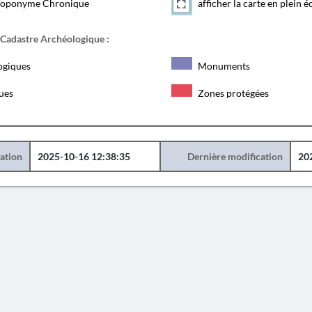
toponyme Chronique
afficher la carte en plein é
 Cadastre Archéologique :
ogiques
Monuments
ques
Zones protégées
éation
2025-10-16 12:38:35
Dernière modification
20