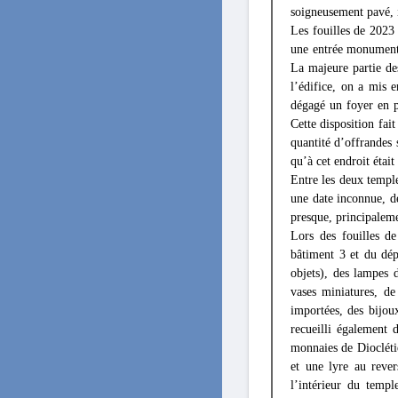
soigneusement pavé, 
Les fouilles de 2023 
une entrée monumenta
La majeure partie de
l’édifice, on a mis 
dégagé un foyer en p
Cette disposition fai
quantité d’offrandes
qu’à cet endroit était
Entre les deux temple
une date inconnue, dé
presque, principaleme
Lors des fouilles de
bâtiment 3 et du dép
objets), des lampes 
vases miniatures, de
importées, des bijou
recueilli également 
monnaies de Diocléti
et une lyre au reve
l’intérieur du templ