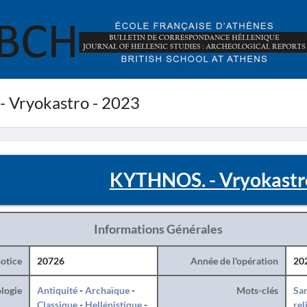
 Vryokastro - 2023
KYTHNOS. - Vryokastr
Informations Générales
otice
20726
Année de l'opération
20
logie
Antiquité
-
Archaïque
-
Mots-clés
San
Classique
-
Hellénistique
-
rel