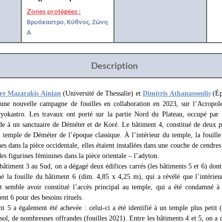
Zones protégées :
Βρυόκαστρο, Κύθνος, Ζώνη
Α
Description
re Mazarakis Ainian
(Université de Thessalie) et
Dimitris Athanassoulis
(Ép
une nouvelle campagne de fouilles en collaboration en 2023, sur l’Acropole
yokastro. Les travaux ont porté sur la partie Nord du Plateau, occupé par 
tude à un sanctuaire de Déméter et de Koré. Le bâtiment 4, constitué de deux 
u temple de Déméter de l’époque classique. À l’intérieur du temple, la fouille
hes dans la pièce occidentale, elles étaient installées dans une couche de cendre
des figurines féminines dans la pièce orientale – l’adyton.
 bâtiment 3 au Sud, on a dégagé deux édifices carrés (les bâtiments 5 et 6) dont 
 la fouille du bâtiment 6 (dim. 4,85 x 4,25 m), qui a révélé que l’intérieur 
t semble avoir constitué l’accès principal au temple, qui a été condamné 
ent 6 pour des besoins rituels.
nt 5 a également été achevée : celui-ci a été identifié à un temple plus petit
sol, de nombreuses offrandes (fouilles 2021). Entre les bâtiments 4 et 5, on a 