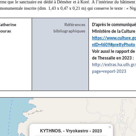
me que le sanctuaire est dédié à Déméter et à Koré. À l’intérieur du bâtiment 3
 monumentale inscrite (dim. 1,43 x 0,47 x 0,21 m) qui conserve le texte : « Ν
atherine
Références
D’après le communiqué
ouras
bibliographiques
Ministère de la Cultur
https://www.culture.go
nID=4609#prettyPhoto
Voir aussi le r
apport de 
de Thessalie en 2023 :
http://extras.ha.uth.g
page=report-2023
×
KYTHNOS. - Vryokastro - 2023