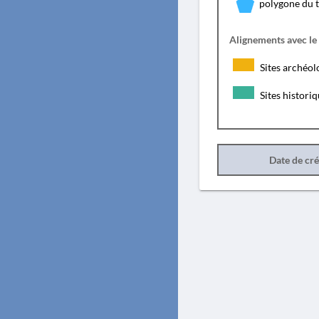
polygone du 
Alignements avec le
Sites archéol
Sites histori
Date de cr