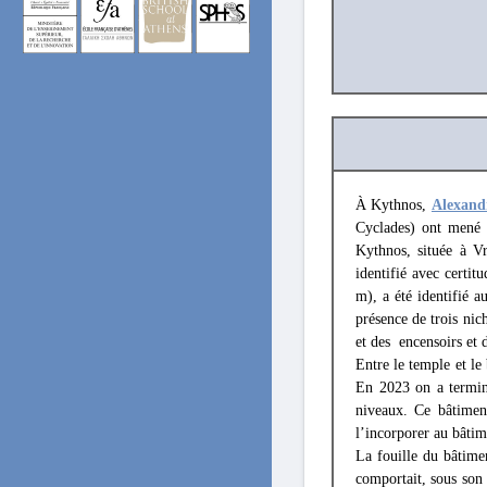
À Kythnos,
Alexand
Cyclades) ont mené 
Kythnos, située à Vr
identifié avec certi
m), a été identifié a
présence de trois nic
et des encensoirs et 
Entre le temple et le
En 2023 on a terminé
niveaux. Ce bâtimen
l’incorporer au bâtim
La fouille du bâtime
comportait, sous son 