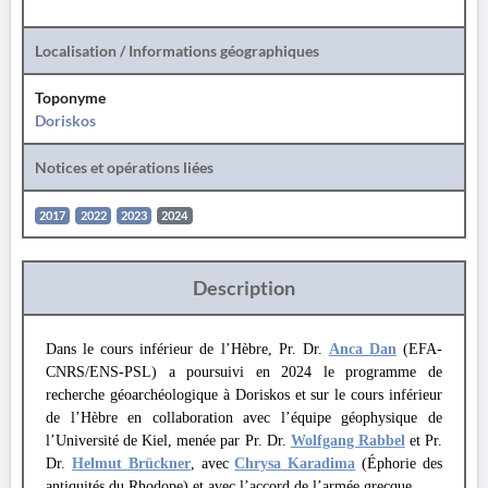
Localisation / Informations géographiques
Toponyme
Doriskos
Notices et opérations liées
2017
2022
2023
2024
Description
Dans le cours inférieur de l’Hèbre, Pr. Dr.
Anca Dan
(EFA-
CNRS/ENS-PSL) a poursuivi en 2024 le programme de
recherche géoarchéologique à Doriskos et sur le cours inférieur
de l’Hèbre en collaboration avec l’équipe géophysique de
l’Université de Kiel, menée par Pr. Dr.
Wolfgang Rabbel
et Pr.
Dr.
Helmut Brückner
, avec
Chrysa Karadima
(Éphorie des
antiquités du Rhodope) et avec l’accord de l’armée grecque.