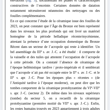
élévations (
fig. 3
), documentant les phases et caractéristiques
constructives de l’enceinte. Certaines données de datation
notamment nécessiteront néanmoins des nettoyages ou des
fouilles complémentaires.
En ce qui concerne l’étude de la céramique issue des fouilles de
2023, on peut constater que l’Âge du Bronze est bien représenté
dans les niveaux les plus profonds qui ont livré un matériel
homogène de la période helladique récente/mycénienne,
attestant la présence d’une occupation domestique du Bronze
Récent dans un secteur de l’acropole qui reste à identifier. Un
e
bel assemblage du III
s. av. J.-C. a été étudié : il comporte de
la vaisselle et des tuiles qui attestent l’occupation de l’acropole
à cette période. On a constaté l’absence de céramique de
l’époque hellénistique tardive / proto-impériale et il semblerait
e
que l’acropole n’ait pas été occupée entre le II
s. av. J.-C. et le
e
II
s. apr. J.-C. Pour les époques plus « récentes » (de
l’Antiquité tardive à l’époque moderne), on peut dire que les
e
e
tombes comportent de la céramique protobyzantine du VI
-VII
s. apr. J.-C. (secteur 2). De même dans les niveaux supérieurs
(tombe) du secteur 5, on a recueilli de la céramique
e
protobyzantine (première moitié du VII
s. apr. J.-C.). Enfin,
les restes humains trouvés en 2023 appartiennent à trois adultes