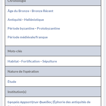
Chronologie
Âge du Bronze
-
Bronze Récent
Antiquité
-
Hellénistique
Période byzantine
-
Protobyzantine
Période médiévale/franque
Mots-clés
Habitat
-
Fortification
-
Sépulture
Nature de l'opération
Étude
Institution(s)
Εφορεία Αρχαιοτήτων Φωκίδος (Éphorie des antiquités de