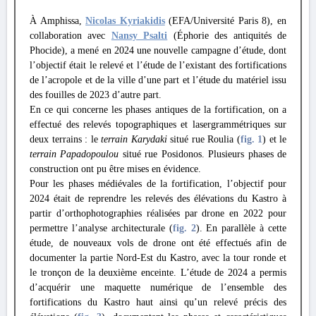
À Amphissa,
Nicolas Kyriakidis
(EFA/Université Paris 8), en
collaboration avec
Nansy Psalti
(Éphorie des antiquités de
Phocide), a mené en 2024 une nouvelle campagne d’étude, dont
l’objectif était le relevé et l’étude de l’existant des fortifications
de l’acropole et de la ville d’une part et l’étude du matériel issu
des fouilles de 2023 d’autre part.
En ce qui concerne les phases antiques de la fortification, on a
effectué des relevés topographiques et lasergrammétriques sur
deux terrains : le
terrain Karydaki
situé rue Roulia (
fig. 1
) et le
terrain Papadopoulou
situé rue Posidonos. Plusieurs phases de
construction ont pu être mises en évidence.
Pour les phases médiévales de la fortification, l’objectif pour
2024 était de reprendre les relevés des élévations du Kastro à
partir d’orthophotographies réalisées par drone en 2022 pour
permettre l’analyse architecturale (
fig. 2
). En parallèle à cette
étude, de nouveaux vols de drone ont été effectués afin de
documenter la partie Nord-Est du Kastro, avec la tour ronde et
le tronçon de la deuxième enceinte. L’étude de 2024 a permis
d’acquérir une maquette numérique de l’ensemble des
fortifications du Kastro haut ainsi qu’un relevé précis des