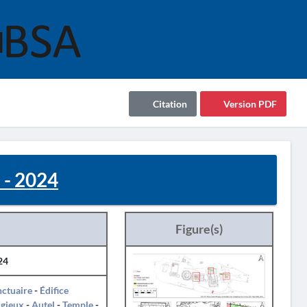
Citation
Version PDF
 - 2024
Figure(s)
24
ctuaire
-
Édifice
igieux
-
Autel
-
Temple
-