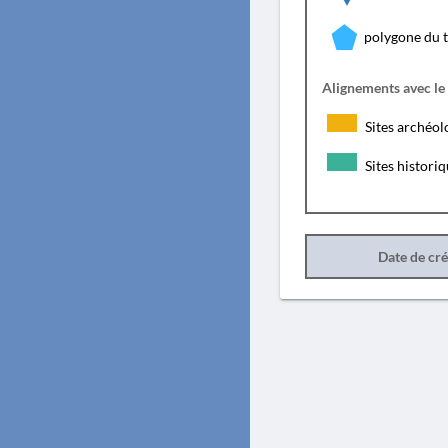
polygone du 
Alignements avec le
Sites archéol
Sites histori
Date de cr