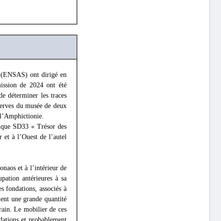
(ENSAS) ont dirigé en
mission de 2024 ont été
 de déterminer les traces
réserves du musée de deux
 l’Amphictionie.
onique SD33 « Trésor des
 et à l’Ouest de l’autel
naos et à l’intérieur de
upation antérieures à sa
s fondations, associés à
ient une grande quantité
rain. Le mobilier de ces
ndations et probablement