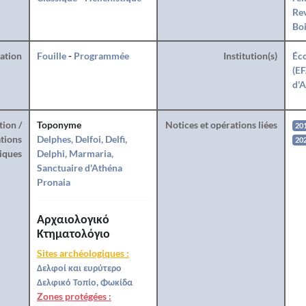
Rev
Boi
ration
Fouille
-
Programmée
Institution(s)
Éco
(EF
d'A
tion /
Toponyme
Notices et opérations liées
20
tions
Delphes, Delfoi, Delfi,
20
iques
Delphi, Marmaria,
Sanctuaire d'Athéna
Pronaia
Αρχαιολογικό
Κτηματολόγιο
Sites archéologiques :
Δελφοί και ευρύτερο
Δελφικό Τοπίο, Φωκίδα
Zones protégées :