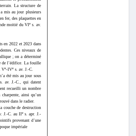
terrain. La structure de
 a mis au jour plusieurs
en fer, des plaquettes en
e
onde moitié du VI
s. av.
ts en 2022 et 2023 dans
cédentes. Ces niveaux de
allique ; on a déterminé
 de l’édifice. La fouille
e
e
u V
-IV
s. av. J.-C.
n’a été mis au jour sous
e
s. av. J.-C., qui datent
ment recueilli un nombre
a charpente, ainsi qu’un
trouvé dans le radier.
la couche de destruction
e
v. J.-C. au II
s. apr. J.-
ointifs provenant d’une
’époque impériale