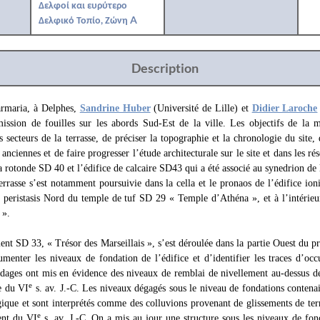
Δελφοί και ευρύτερο
Δελφικό Τοπίο, Ζώνη A
Description
armaria, à Delphes,
Sandrine Huber
(Université de Lille) et
Didier Laroche
ssion de fouilles sur les abords Sud-Est de la ville. Les objectifs de la 
is secteurs de la terrasse, de préciser la topographie et la chronologie du site,
 anciennes et de faire progresser l’étude architecturale sur le site et dans les 
 rotonde SD 40 et l’édifice de calcaire SD43 qui a été associé au synedrion de
terrasse s’est notamment poursuivie dans la cella et le pronaos de l’édifice i
a peristasis Nord du temple de tuf SD 29 « Temple d’Athéna », et à l’intérieur
 ».
t SD 33, « Trésor des Marseillais », s’est déroulée dans la partie Ouest du pro
umenter les niveaux de fondation de l’édifice et d’identifier les traces d’occ
ndages ont mis en évidence des niveaux de remblai de nivellement au-dessus de
e
e du VI
s. av. J.-C. Les niveaux dégagés sous le niveau de fondations contena
gique et sont interprétés comme des colluvions provenant de glissements de ter
e
ent du VI
s. av. J.-C. On a mis au jour une structure sous les niveaux de fo