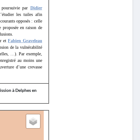
t poursuivie par
Didier
’étudier les tuiles afin
courants opposés : celle
le proposée en raison de
lusions.
er et
Fabien Graveleau
ion de la vulnérabilité
tielles, …). Par exemple,
enregistré au moins une
uverture d’une crevasse
ission à Delphes en