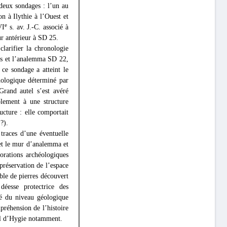
 deux sondages : l’un au
 à Ilythie à l’Ouest et
e
VI
s. av. J.-C. associé à
ur antérieur à SD 25.
larifier la chronologie
res et l’analemma SD 22,
ce sondage a atteint le
nologique déterminé par
rand autel s’est avéré
lement à une structure
ucture : elle comportait
?).
races d’une éventuelle
, et le mur d’analemma et
orations archéologiques
 préservation de l’espace
ble de pierres découvert
déesse protectrice des
té du niveau géologique
préhension de l’histoire
tel d’Hygie notamment.