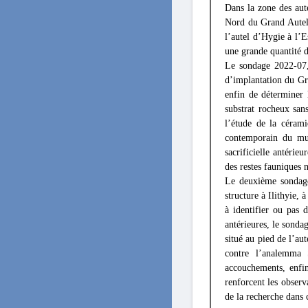
Dans la zone des aute
Nord du Grand Autel,
l’autel d’Hygie à l’
une grande quantité d
Le sondage 2022-07,
d’implantation du Gra
enfin de déterminer 
substrat rocheux san
l’étude de la céram
contemporain du mur
sacrificielle antérie
des restes fauniques 
Le deuxième sondage
structure à Ilithyie,
à identifier ou pas 
antérieures, le sondag
situé au pied de l’a
contre l’analemma 
accouchements, enfin
renforcent les observ
de la recherche dans 