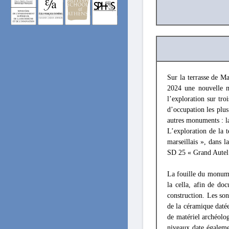
Sur la terrasse de M
2024 une nouvelle mi
l’exploration sur tro
d’occupation les plus
autres monuments : la
L’exploration de la 
marseillais », dans l
SD 25 « Grand Autel
La fouille du monumen
la cella, afin de doc
construction. Les so
de la céramique daté
de matériel archéolo
niveaux date égalem