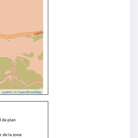
Leaflet
| ©
OpenStreetMap
d de plan
r de la zone