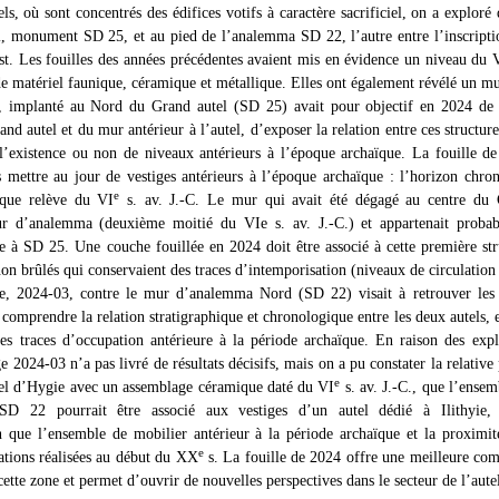
ls, où sont concentrés des édifices votifs à caractère sacrificiel, on a exploré
 monument SD 25, et au pied de l’analemma SD 22, l’autre entre l’inscription
Est. Les fouilles des années précédentes avaient mis en évidence un niveau du 
e matériel faunique, céramique et métallique. Elles ont également révélé un m
 implanté au Nord du Grand autel (SD 25) avait pour objectif en 2024 de c
nd autel et du mur antérieur à l’autel, d’exposer la relation entre ces structu
l’existence ou non de niveaux antérieurs à l’époque archaïque. La fouille de 
s mettre au jour de vestiges antérieurs à l’époque archaïque : l’horizon chro
e
ique relève du VI
s. av. J.-C. Le mur qui avait été dégagé au centre du G
 d’analemma (deuxième moitié du VIe s. av. J.-C.) et appartenait probab
ure à SD 25. Une couche fouillée en 2024 doit être associé à cette première str
non brûlés qui conservaient des traces d’intemporisation (niveaux de circulation 
, 2024-03, contre le mur d’analemma Nord (SD 22) visait à retrouver les t
 à comprendre la relation stratigraphique et chronologique entre les deux autels
des traces d’occupation antérieure à la période archaïque. En raison des expl
e 2024-03 n’a pas livré de résultats décisifs, mais on a pu constater la relative
e
utel d’Hygie avec un assemblage céramique daté du VI
s. av. J.-C., que l’ensem
SD 22 pourrait être associé aux vestiges d’un autel dédié à Ilithyie, 
 que l’ensemble de mobilier antérieur à la période archaïque et la proximi
e
ations réalisées au début du XX
s. La fouille de 2024 offre une meilleure com
cette zone et permet d’ouvrir de nouvelles perspectives dans le secteur de l’au