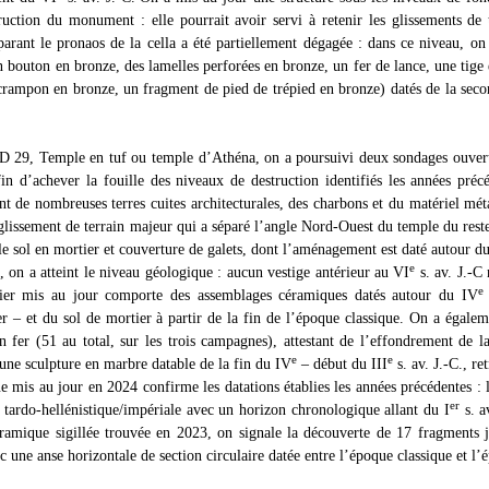
truction du monument : elle pourrait avoir servi à retenir les glissements de 
arant le pronaos de la cella a été partiellement dégagée : dans ce niveau, on
n bouton en bronze, des lamelles perforées en bronze, un fer de lance, une tige 
 crampon en bronze, un fragment de pied de trépied en bronze) datés de la sec
 29, Temple en tuf ou temple d’Athéna, on a poursuivi deux sondages ouver
afin d’achever la fouille des niveaux de destruction identifiés les années pré
t de nombreuses terres cuites architecturales, des charbons et du matériel mét
 glissement de terrain majeur qui a séparé l’angle Nord-Ouest du temple du reste
le sol en mortier et couverture de galets, dont l’aménagement est daté autour d
e
, on a atteint le niveau géologique : aucun vestige antérieur au VI
s. av. J.-C 
ier mis au jour comporte des assemblages céramiques datés autour du IV
ier – et du sol de mortier à partir de la fin de l’époque classique. On a égale
n fer (51 au total, sur les trois campagnes), attestant de l’effondrement de l
e
e
une sculpture en marbre datable de la fin du IV
– début du III
s. av. J.-C., re
 mis au jour en 2024 confirme les datations établies les années précédentes : 
er
 tardo-hellénistique/impériale avec un horizon chronologique allant du I
s. a
éramique sigillée trouvée en 2023, on signale la découverte de 17 fragments j
ec une anse horizontale de section circulaire datée entre l’époque classique et l