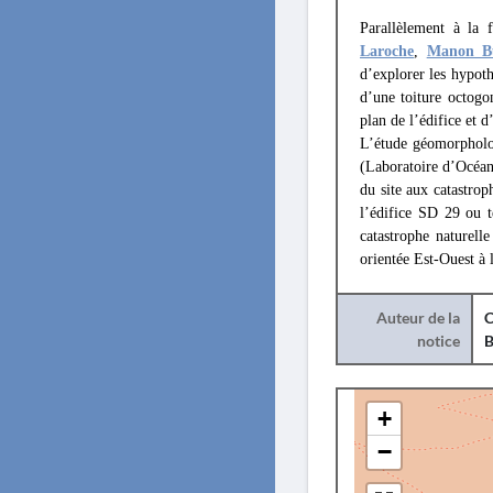
Parallèlement à la 
Laroche
,
Manon B
d’explorer les hypoth
d’une toiture octogon
plan de l’édifice et 
L’étude géomorpholo
(Laboratoire d’Océan
du site aux catastrop
l’édifice SD 29 ou t
catastrophe naturell
orientée Est-Ouest à l
Auteur de la
C
notice
B
+
−