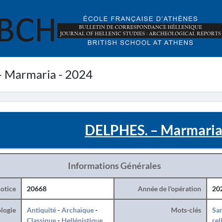
 Marmaria - 2024
DELPHES. – Marmaria
Informations Générales
otice
20668
Année de l'opération
20
logie
Antiquité
-
Archaïque
-
Mots-clés
San
Classique
-
Hellénistique
rel