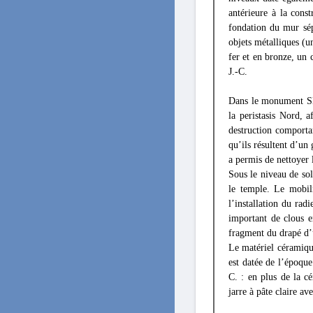
antérieure à la cons
fondation du mur sép
objets métalliques (u
fer et en bronze, un
J.-C.
Dans le monument SD
la peristasis Nord, 
destruction comportan
qu’ils résultent d’un
a permis de nettoyer 
Sous le niveau de sol
le temple. Le mobil
l’installation du rad
important de clous e
fragment du drapé d’
Le matériel céramique
est datée de l’époque
C. : en plus de la c
jarre à pâte claire av