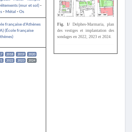
êtements (mur et sol)
-
s
-
Métal
-
Os
le française d'Athènes
Fig. 1/
Delphes-Marmaria, plan
A) (École française
des vestiges et implantation des
thènes)
sondages en 2022, 2023 et 2024.
17
2018
2019
2020
21
2022
2023
2024