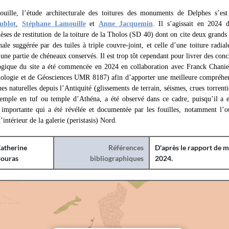
fouille, l’étude architecturale des toitures des monuments de Delphes s’es
ublot
,
Stéphane Lamouille
et
Anne Jacquemin
. Il s’agissait en 2024 d
èses de restitution de la toiture de la Tholos (SD 40) dont on cite deux grands 
ale suggérée par des tuiles à triple couvre-joint, et celle d’une toiture radia
d’une partie de chéneaux conservés. Il est trop tôt cependant pour livrer des conc
gique du site a été commencée en 2024 en collaboration avec Franck Chani
ologie et de Géosciences UMR 8187) afin d’apporter une meilleure compréhens
hes naturelles depuis l’Antiquité (glissements de terrain, séismes, crues torren
emple en tuf ou temple d’Athéna, a été observé dans ce cadre, puisqu’il a 
e importante qui a été révélée et documentée par les fouilles, notamment l’o
’intérieur de la galerie (peristasis) Nord.
atherine
Références
D'après le rapport de m
ouras
bibliographiques
2024.