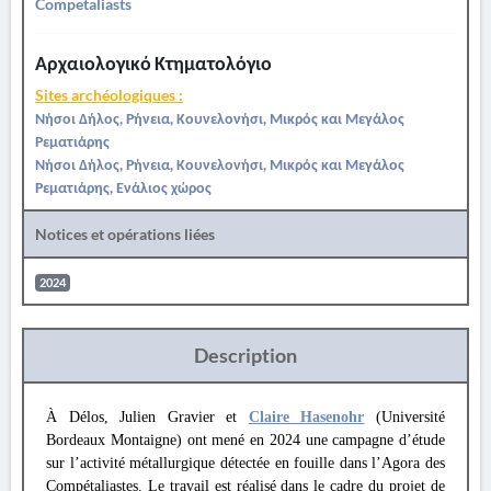
Competaliasts
Αρχαιολογικό Κτηματολόγιο
Sites archéologiques :
Νήσοι Δήλος, Ρήνεια, Κουνελονήσι, Μικρός και Μεγάλος
Ρεματιάρης
Νήσοι Δήλος, Ρήνεια, Κουνελονήσι, Μικρός και Μεγάλος
Ρεματιάρης, Ενάλιος χώρος
Notices et opérations liées
2024
Description
À Délos, Julien Gravier et
Claire Hasenohr
(Université
Bordeaux Montaigne) ont mené en 2024 une campagne d’étude
sur l’activité métallurgique détectée en fouille dans l’Agora des
Compétaliastes. Le travail est réalisé dans le cadre du projet de