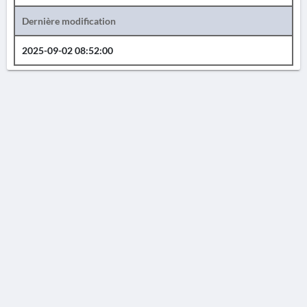
Dernière modification
2025-09-02 08:52:00
AVERTISSEMENT
La Chronique des fouilles en ligne ne constitue en aucun cas une publication des
découvertes qui y sont signalées. L'EfA et la BSA ne peuvent délivrer de copie des