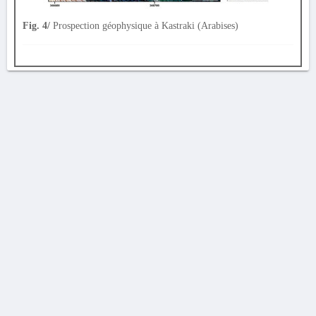
Fig. 4/
Prospection géophysique à Kastraki (Arabises)
AVERTISSEMENT
La Chronique des fouilles en ligne ne constitue en aucun cas une publication des
découvertes qui y sont signalées. L'EfA et la BSA ne peuvent délivrer de copie des