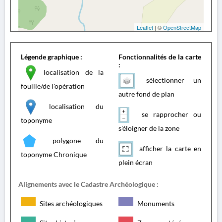
Leaflet
| ©
OpenStreetMap
Légende graphique :
Fonctionnalités de la carte
:
localisation de la
sélectionner un
fouille/de l'opération
autre fond de plan
localisation du
se rapprocher ou
toponyme
s'éloigner de la zone
polygone du
afficher la carte en
toponyme Chronique
plein écran
Alignements avec le Cadastre Archéologique :
Sites archéologiques
Monuments