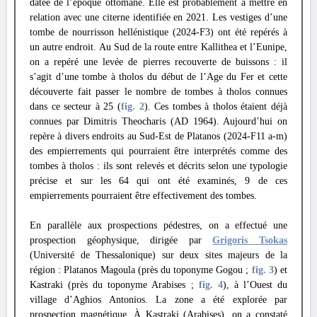
datée de l’époque ottomane. Elle est probablement à mettre en
relation avec une citerne identifiée en 2021. Les vestiges d’une
tombe de nourrisson hellénistique (2024-F3) ont été repérés à
un autre endroit. Au Sud de la route entre Kallithea et l’Eunipe,
on a repéré une levée de pierres recouverte de buissons : il
s’agit d’une tombe à tholos du début de l’Age du Fer et cette
découverte fait passer le nombre de tombes à tholos connues
dans ce secteur à 25 (
fig. 2
). Ces tombes à tholos étaient déjà
connues par Dimitris Theocharis (AD 1964). Aujourd’hui on
repère à divers endroits au Sud-Est de Platanos (2024-F11 a-m)
des empierrements qui pourraient être interprétés comme des
tombes à tholos : ils sont relevés et décrits selon une typologie
précise et sur les 64 qui ont été examinés, 9 de ces
empierrements pourraient être effectivement des tombes.
En parallèle aux prospections pédestres, on a effectué une
prospection géophysique, dirigée par
Grigoris Tsokas
(Université de Thessalonique) sur deux sites majeurs de la
région : Platanos Magoula (près du toponyme Gogou ;
fig. 3
) et
Kastraki (près du toponyme Arabises ;
fig. 4
), à l’Ouest du
village d’Aghios Antonios. La zone a été explorée par
prospection magnétique. À Kastraki (Arabises), on a constaté