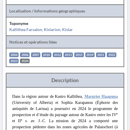
Localisation / Informations géographiques
Toponyme
Kallithea Farsalon, Kislarion, Kislar
Notices et opérations liées
2004
2006
2007
2010
2012
2013
2015
2019
2021
2022
2023
2024
Description
Dans la région autour de Kastro Kallithea,
Margriet Haagsma
(University of Alberta) et Sophia Karapanou (Éphorie des
antiquités de Larissa) a poursuivi en 2024 le programme de
e
prospection et d’étude du paysage autour de Kastro entre les IV
e
et II
s. av. J.-C. La mission de 2024 a comporté une
prospection pédestre dans les zones agricoles de Palaiochori (à