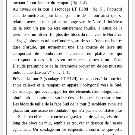
mettant à jour la suite du rempart (
fig. 3
-4
).
Au niveau de la tour 1 (sondage LT H18d ;
fig. 5
), l’objectif
était de mettre au jour la maçonnerie de la tour ainsi que sa
relation avec un mur qui se prolonge vers le Nord. L’intérieur
de la tour n’a pas pu être entièrement fouillé, à cause de la
présence d’un oliver. En plus des blocs du mur vers le Nord, on
a dégagé plusieurs tuiles effondrées, au-dessus d’une couche très
dure d’argile, qui surmontait une fine couche de terre qui
comportait de nombreuses inclusions de plâtre, ce qui
correspond à des briques en terre, recouvertes d’un plâtre.
L’étude préliminaire de la céramique provenant de ces niveaux
e
indique une date au V
s. av. J.-C.
Près de la tour 2 (sondage LT F12d), on a observé la jonction
entre celle-ci et le rempart en appareil polygonal vers le Sud.
Ce sondage, qui devait apporter des éléments chronologiques, a
plutôt fait apparaître la variété des techniques de construction.
Les blocs de taille de la face Sud de la tour 2 semblent avoir été
placés sur une assise de fondation qui n’a pas été constatée plus
au Sud : en effet une couche de graviers et de galets, visible le
long des blocs du mur, semble se trouver en dessous de l’assise
également. Un sondage sur ce dispositif a confirmé que cette