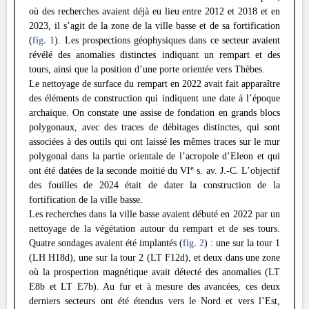
où des recherches avaient déjà eu lieu entre 2012 et 2018 et en
2023, il s’agit de la zone de la ville basse et de sa fortification
(
fig. 1
). Les prospections géophysiques dans ce secteur avaient
révélé des anomalies distinctes indiquant un rempart et des
tours, ainsi que la position d’une porte orientée vers Thèbes.
Le nettoyage de surface du rempart en 2022 avait fait apparaître
des éléments de construction qui indiquent une date à l’époque
archaïque. On constate une assise de fondation en grands blocs
polygonaux, avec des traces de débitages distinctes, qui sont
associées à des outils qui ont laissé les mêmes traces sur le mur
polygonal dans la partie orientale de l’acropole d’Eleon et qui
e
ont été datées de la seconde moitié du VI
s. av. J.-C. L’objectif
des fouilles de 2024 était de dater la construction de la
fortification de la ville basse.
Les recherches dans la ville basse avaient débuté en 2022 par un
nettoyage de la végétation autour du rempart et de ses tours.
Quatre sondages avaient été implantés (
fig. 2
) : une sur la tour 1
(LH H18d), une sur la tour 2 (LT F12d), et deux dans une zone
où la prospection magnétique avait détecté des anomalies (LT
E8b et LT E7b). Au fur et à mesure des avancées, ces deux
derniers secteurs ont été étendus vers le Nord et vers l’Est,