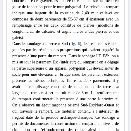
couche dure de graviers est placée directement sur la roche en
guise de fondation pour le mur polygonal. Le relevé du rempart
indique une largeur de la courtine de 2,40 m : celle-ci est
composée de deux parements de 55-57 cm d’épaisseur avec un
remplissage entre les deux constitué de pierres (moellons de
conglomérat, de calcaire, et argile mêlée à des pierres et des
galets).
Dans les sondages du secteur Sud (
fig. 6
), les recherches étaient
guidées par les résultats des prospections qui avaient suggéré la
présence d’une porte du rempart. Dans le sondage LT E8b, on a
mis au jour le parement Est (intérieur) du rempart : on a dégagé
la partie supérieure d’un appareil polygonal qui devait servir de
socle pour une élévation en brique crue. Le parement extérieur
présente les mêmes techniques. Entre les deux parements, il y
avait un remplissage constitué de moellons et de terre. La
largeur du rempart à cet endroit était de 3 m. Le renforcement
du rempart confirmerait la présence d’une porte à proximité.
On a observé un égout maçonné orienté Sud-Est/Nord-Ouest et
qui traverse le rempart. Le mobilier contenu à l’intérieur de
l’égout date de la période archaïque-classique. Ce sondage a
permis de documenter la construction du rempart, un niveau de
circulation et l’effondrement de tuiles, ainsi que de la