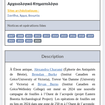
Αρχαιολογικό Κτηματολόγιο
Sites archéologiques :
Σανίθια, Άρμα, Βοιωτία
Notices et opérations liées
2007
2008
2011
2012
2013
2014
2015
2016
2018
2019
2021
2022
2023
2024
Description
À Éleon antique,
Alexandra Charami
(Éphorie des Antiquités
de Béotie),
Brendan Burke
(Institut Canadien en
Grèce/University of Victoria), Trevor Van Damme (University
of Victoria) et
Bryan Burns
(Institut Canadien en
Grèce/Wellesley College) ont mené en 2024 une nouvelle
campagne de fouilles à l’Ouest de l’acropole (projet Eastern
Boeotia Archaeological Project). Les opérations de fouilles ont
eu lieu en 2024 dans une zone de 250 m à l’Ouest de l’acropole,