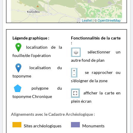
Leaflet
| ©
OpenStreetMap
Légende graphique :
Fonctionnalités de la carte
:
localisation de la
sélectionner un
fouille/de l'opération
autre fond de plan
localisation du
se rapprocher ou
toponyme
s'éloigner de la zone
polygone du
afficher la carte en
toponyme Chronique
plein écran
Alignements avec le Cadastre Archéologique :
Sites archéologiques
Monuments