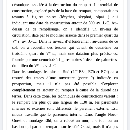
céramique associée à la destruction du rempart. Le remblai de
construction, exploré près de la base du rempart, comportait des
tessons à figures noires (lécythes, skyphoi, olpai…) qui
indiquent une date de construction autour de 500 av. J.-C. Au-
dessus de ce remplissage, on a identifié un niveau de
circulation, daté par le mobilier associé dans le premier quart du
e
V
s. av. J.-C.. Dans le niveau d’effondrement au-dessus de ce
sol, on a recueilli des tessons qui datent du deuxième ou
e
troisième quart du V
s., mais une datation plus précise est
fournie par une oenochoé à figures noires à décor de palmettes,
e
du milieu du V
s. av. J.-C.
Dans les sondages les plus au Sud (LT E8d, E7b et E7d) on a
trouvé des traces d’une ouverture (porte ?) indiquée en
prospection, mais il n’a pas été possible d’explorer
complètement ce secteur du rempart à cause de la dureté des
terres. Dans cette zone, les techniques de constructions varient :
le rempart n’a plus qu’une largeur de 1,30 m, les parements
internes et externes sont différents, le parement externe, Est,
mieux travaillé que le parement interne. Dans l’angle Nord-
Ouest du sondage E8d, on a relevé un mur, une tour ou un
bastion qui part du rempart, sur le côté Ouest, mais il n’a pas