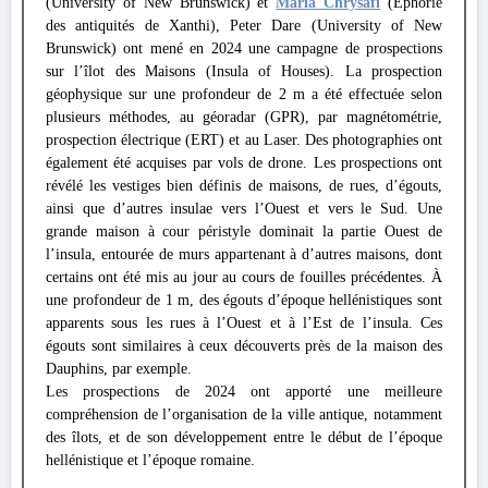
(University of New Brunswick) et
Maria Chrysafi
(Éphorie
des antiquités de Xanthi), Peter Dare (University of New
Brunswick) ont mené en 2024 une campagne de prospections
sur l’îlot des Maisons (Insula of Houses). La prospection
géophysique sur une profondeur de 2 m a été effectuée selon
plusieurs méthodes, au géoradar (GPR), par magnétométrie,
prospection électrique (ERT) et au Laser. Des photographies ont
également été acquises par vols de drone. Les prospections ont
révélé les vestiges bien définis de maisons, de rues, d’égouts,
ainsi que d’autres insulae vers l’Ouest et vers le Sud. Une
grande maison à cour péristyle dominait la partie Ouest de
l’insula, entourée de murs appartenant à d’autres maisons, dont
certains ont été mis au jour au cours de fouilles précédentes. À
une profondeur de 1 m, des égouts d’époque hellénistiques sont
apparents sous les rues à l’Ouest et à l’Est de l’insula. Ces
égouts sont similaires à ceux découverts près de la maison des
Dauphins, par exemple.
Les prospections de 2024 ont apporté une meilleure
compréhension de l’organisation de la ville antique, notamment
des îlots, et de son développement entre le début de l’époque
hellénistique et l’époque romaine.