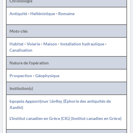
Chronologie
Antiquité
-
Hellénistique
-
Romaine
Mots-clés
Habitat
-
Voierie
-
Maison
-
Installation hydraulique
-
Canalisation
Nature de l'opération
Prospection
-
Géophysique
Institution(s)
Εφορεία Αρχαιοτήτων Ξάνθης (Éphorie des antiquités de
Xanthi)
L'Institut canadien en Grèce (CIG) (Institut canadien en Grèce)