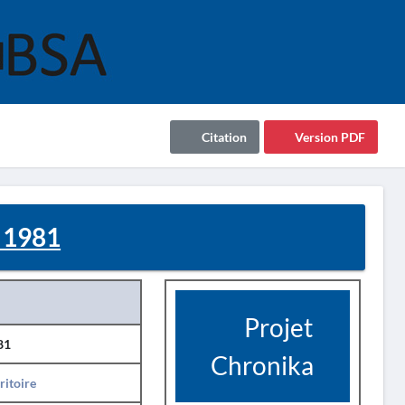
Citation
Version PDF
 1981
Projet
81
Chronika
ritoire