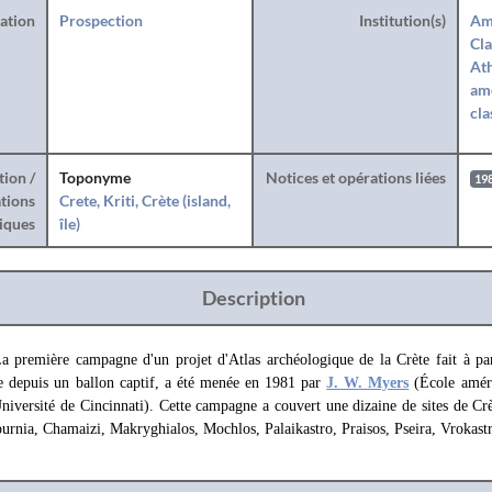
ration
Prospection
Institution(s)
Am
Cla
Ath
amé
cla
tion /
Toponyme
Notices et opérations liées
19
tions
Crete, Kriti, Crète (island,
iques
île)
Description
a première campagne d'un projet d'Atlas archéologique de la Crète fait à par
ude depuis un ballon captif, a été menée en 1981 par
J. W. Myers
(École améri
niversité de Cincinnati). Cette campagne a couvert une dizaine de sites de Cr
urnia, Chamaizi, Makryghialos, Mochlos, Palaikastro, Praisos, Pseira, Vrokast