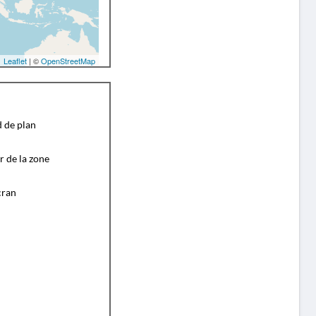
Leaflet
| ©
OpenStreetMap
d de plan
r de la zone
cran