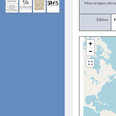
Mise en ligne rétro
Édition
M
+
−