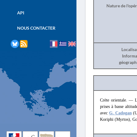
Nature de l'opé
API
NOUS CONTACTER
Localisa
Informa
géograph
Crète orientale. — L
prises à basse altit
avec
G. Cadogan
(U
Koriphi (Myrtos), Go