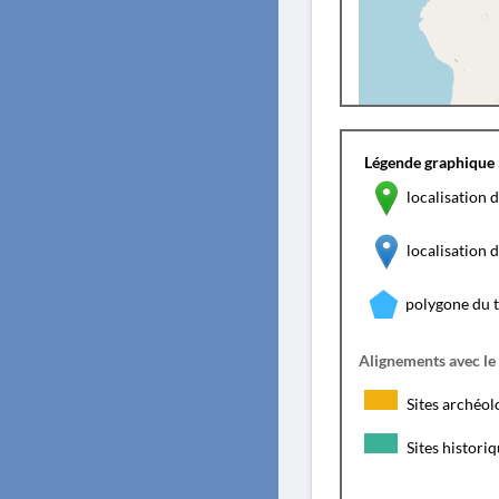
Légende graphique 
localisation d
localisation
polygone du 
Alignements avec le
Sites archéol
Sites histori