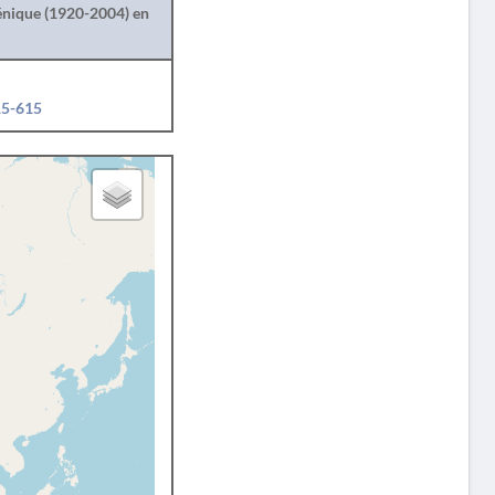
lénique (1920-2004) en
15-615