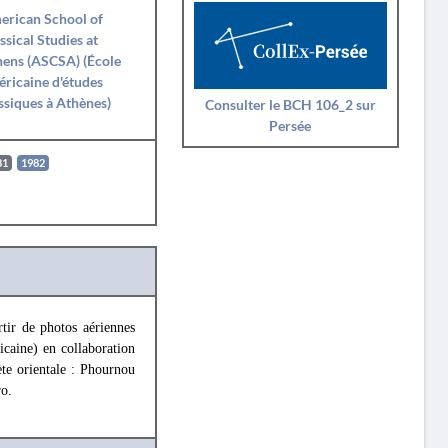
erican School of
ssical Studies at
ens (ASCSA) (École
ricaine d'études
ssiques à Athènes)
Consulter le BCH 106_2 sur
Persée
81
1982
tir de photos aériennes
caine) en collaboration
ète orientale : Phournou
ro.