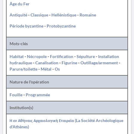
Âge du Fer
Antiquité
-
Classique
-
Hellénistique
-
Romaine
Période byzantine
-
Protobyzantine
Mots-clés
Habitat
-
Nécropole
-
Fortification
-
Sépulture
-
Installation
hydraulique
-
Canalisation
-
Figurine
-
Outillage/armement
-
Parure/toilette
-
Métal
-
Os
Nature de l'opération
Fouille
-
Programmée
Institution(s)
Η εν Αθήναις Αρχαιολογική Εταιρεία (La Société Archéologique
d'Athènes)