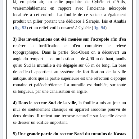
là, en plein air, un culte populaire de Cybèle et d'Attis,
vraisemblablement en rapport avec l'ancienne nécropole
localisée à cet endroit. La fouille de ce secteur a également
produit un pilier portant une dédicace à Sarapis, Isis et Anubis
(
fig. 93
) et un relief votif consacré à Cybèle (
fig. 94
).
3) Des investigations ont été menées sur l'acropole
afin d'en
repérer la fortification et d'en compléter le relevé
topographique. Dans la partie Sud-Ouest on a découvert un
angle du rempart — ou un bastion — de 4,90 m de haut, tandis
qu'au Sud la muraille a été dégagée sur 65 m de long. La base
de celle-ci appartient au système de fortification de la ville
antique, alors que la partie supérieure est une réfection d'époque
romaine et paléochrétienne. La muraille est doublée, sur toute
sa longueur, par une canalisation en argile.
4) Dans le secteur Sud de la ville,
la fouille a mis au jour un
mur de soutènement classique en appareil isodome pourvu de
deux drains. Il retient une terrasse naturelle sur laquelle devait
se dresser un édifice important.
5) Une grande partie du secteur Nord du tumulus de Kastas