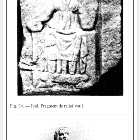
Fig. 94. — Ibid. Fragment de relief votif.