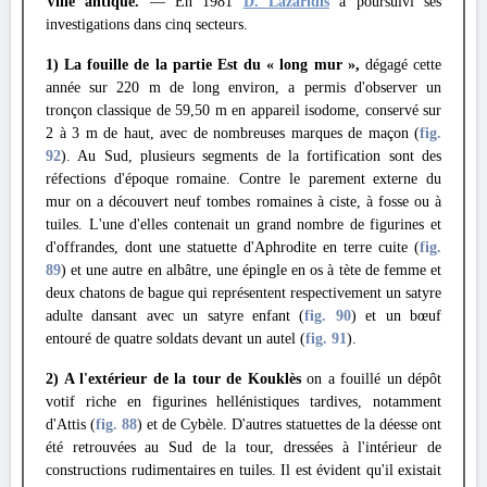
Ville antique.
— En 1981
D. Lazaridis
a poursuivi ses
investigations dans cinq secteurs.
1) La fouille de la partie Est du « long mur »,
dégagé cette
année sur 220 m de long environ, a permis d'observer un
tronçon classique de 59,50 m en appareil isodome, conservé sur
2 à 3 m de haut, avec de nombreuses marques de maçon (
fig.
92
). Au Sud, plusieurs segments de la fortification sont des
réfections d'époque romaine. Contre le parement externe du
mur on a découvert neuf tombes romaines à ciste, à fosse ou à
tuiles. L'une d'elles contenait un grand nombre de figurines et
d'offrandes, dont une statuette d'Aphrodite en terre cuite (
fig.
89
) et une autre en albâtre, une épingle en os à tète de femme et
deux chatons de bague qui représentent respectivement un satyre
adulte dansant avec un satyre enfant (
fig. 90
) et un bœuf
entouré de quatre soldats devant un autel (
fig. 91
).
2) A l'extérieur de la tour de Kouklès
on a fouillé un dépôt
votif riche en figurines hellénistiques tardives, notamment
d'Attis (
fig. 88
) et de Cybèle. D'autres statuettes de la déesse ont
été retrouvées au Sud de la tour, dressées à l'intérieur de
constructions rudimentaires en tuiles. Il est évident qu'il existait