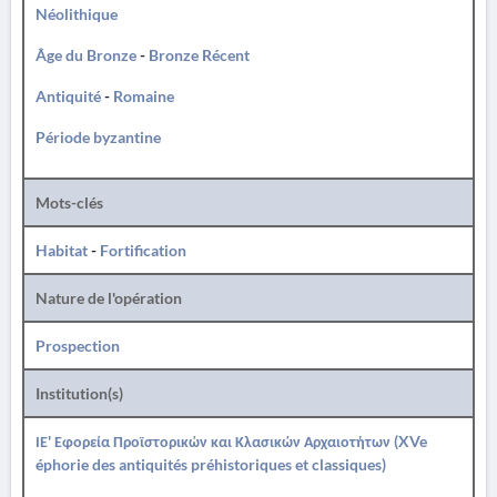
Néolithique
Âge du Bronze
-
Bronze Récent
Antiquité
-
Romaine
Période byzantine
Mots-clés
Habitat
-
Fortification
Nature de l'opération
Prospection
Institution(s)
ΙΕ' Εφορεία Προϊστορικών και Κλασικών Αρχαιοτήτων (XVe
éphorie des antiquités préhistoriques et classiques)