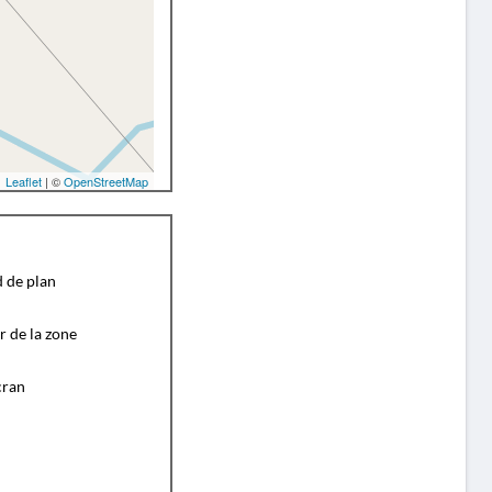
Leaflet
| ©
OpenStreetMap
d de plan
r de la zone
cran