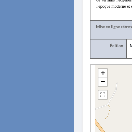
de terrains néogènes
l'époque moderne et 
Mise en ligne rétro
Édition
M
+
−