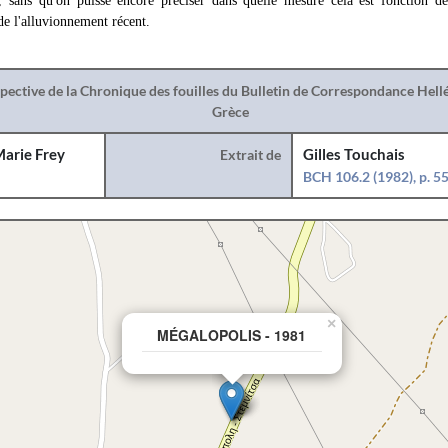
, sans qu'on puisse encore préciser dans quelle mesure cela est fonction de l
de l'alluvionnement récent.
spective de la Chronique des fouilles du Bulletin de Correspondance Hel
Grèce
arie Frey
Extrait de
Gilles Touchais
BCH 106.2 (1982), p. 5
×
MÉGALOPOLIS - 1981