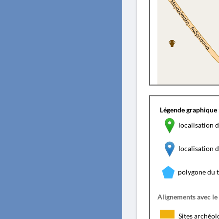
Légende graphique 
localisation d
localisation
polygone du 
Alignements avec le
Sites archéol