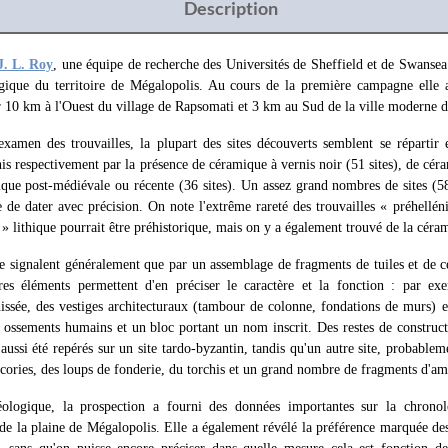
Description
J. L. Roy
, une équipe de recherche des Universités de Sheffield et de Swansea 
ogique du territoire de Mégalopolis. Au cours de la première campagne elle
ur 10 km à l'Ouest du village de Rapsomati et 3 km au Sud de la ville moderne 
xamen des trouvailles, la plupart des sites découverts semblent se répartir 
is respectivement par la présence de céramique à vernis noir (51 sites), de cér
mique post-médiévale ou récente (36 sites). Un assez grand nombres de sites (5
ile de dater avec précision. On note l'extrême rareté des trouvailles « préhellé
e » lithique pourrait être préhistorique, mais on y a également trouvé de la céra
 se signalent généralement que par un assemblage de fragments de tuiles et de 
res éléments permettent d'en préciser le caractère et la fonction : par ex
issée, des vestiges architecturaux (tambour de colonne, fondations de murs) e
s ossements humains et un bloc portant un nom inscrit. Des restes de construc
t aussi été repérés sur un site tardo-byzantin, tandis qu'un autre site, probabl
 scories, des loups de fonderie, du torchis et un grand nombre de fragments d'am
logique, la prospection a fourni des données importantes sur la chronol
de la plaine de Mégalopolis. Elle a également révélé la préférence marquée des