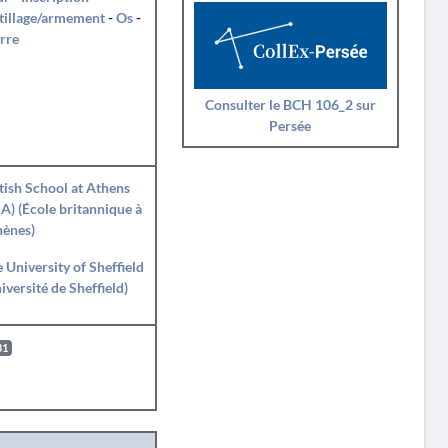
tillage/armement
-
Os
-
rre
Consulter le BCH 106_2 sur
Persée
tish School at Athens
A) (École britannique à
hènes)
 University of Sheffield
iversité de Sheffield)
81