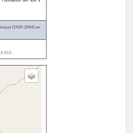
'utilisation des sols à
lénique (1920-2004) en
53-553