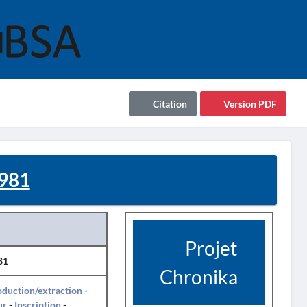
Citation
Version PDF
981
Projet
81
Chronika
duction/extraction
-
ur
-
Inscription
-