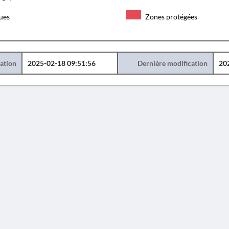
ques
Zones protégées
éation
2025-02-18 09:51:56
Dernière modification
20