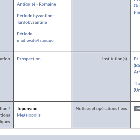
Antiquité
-
Romaine
Ou
Pie
Période byzantine
-
Tardobyzantine
Période
médiévale/franque
ration
Prospection
Institution(s)
Bri
(BS
At
The
(Un
tion /
Toponyme
Notices et opérations liées
19
tions
Megalopolis
iques