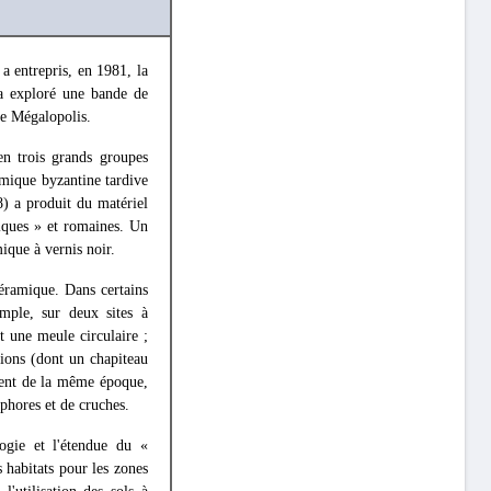
a entrepris, en 1981, la
 a exploré une bande de
de Mégalopolis.
en trois grands groupes
amique byzantine tardive
8) a produit du matériel
niques » et romaines. Un
mique à vernis noir.
céramique. Dans certains
emple, sur deux sites à
t une meule circulaire ;
tions (dont un chapiteau
ement de la même époque,
phores et de cruches.
ogie et l'étendue du «
 habitats pour les zones