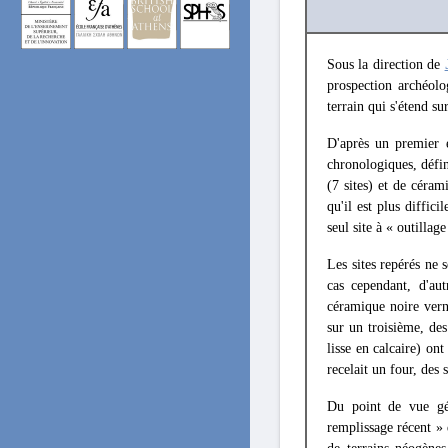
Sous la direction de
prospection archéol
terrain qui s'étend s
D'après un premier e
chronologiques, défin
(7 sites) et de céra
qu'il est plus diffic
seul site à « outillag
Les sites repérés ne
cas cependant, d'aut
céramique noire vern
sur un troisième, de
lisse en calcaire) on
recelait un four, des
Du point de vue géo
remplissage récent » 