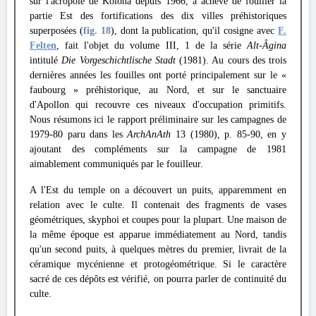
sur l'acropole de Kolona depuis 1966, a achevé de fouiller la
partie Est des fortifications des dix villes préhistoriques
superposées (
fig. 18
), dont la publication, qu'il cosigne avec
F.
Felten
, fait l'objet du volume III, 1 de la série
Alt-Âgina
intitulé
Die Vorgeschichtlische Stadt
(1981). Au cours des trois
dernières années les fouilles ont porté principalement sur le «
faubourg » préhistorique, au Nord, et sur le sanctuaire
d'Apollon qui recouvre ces niveaux d'occupation primitifs.
Nous résumons ici le rapport préliminaire sur les campagnes de
1979-80 paru dans les
ArchAnAth
13 (1980), p. 85-90, en y
ajoutant des compléments sur la campagne de 1981
aimablement communiqués par le fouilleur.
A l'Est du temple on a découvert un puits, apparemment en
relation avec le culte. Il contenait des fragments de vases
géométriques, skyphoi et coupes pour la plupart. Une maison de
la même époque est apparue immédiatement au Nord, tandis
qu'un second puits, à quelques mètres du premier, livrait de la
céramique mycénienne et protogéométrique. Si le caractère
sacré de ces dépôts est vérifié, on pourra parler de continuité du
culte.