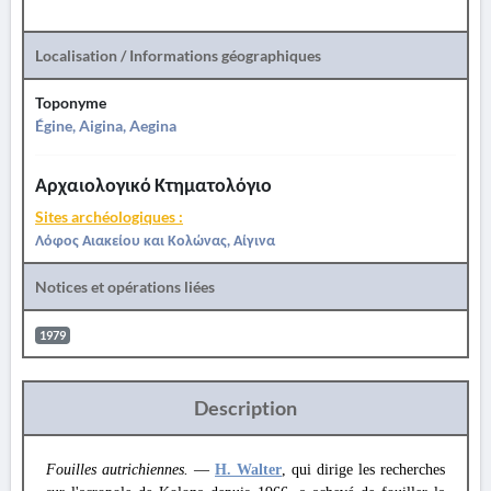
Localisation / Informations géographiques
Toponyme
Égine, Aigina, Aegina
Αρχαιολογικό Κτηματολόγιο
Sites archéologiques :
Λόφος Αιακείου και Κολώνας, Αίγινα
Notices et opérations liées
1979
Description
Fouilles autrichiennes.
—
H. Walter
, qui dirige les recherches