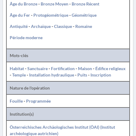
Âge du Bronze
-
Bronze Moyen
-
Bronze Récent
Âge du Fer
-
Protogéométrique
-
Géométrique
Antiquité
-
Archaïque
-
Classique
-
Romaine
Période moderne
Mots-clés
Habitat
-
Sanctuaire
-
Fortification
-
Maison
-
Édifice religieux
-
Temple
-
Installation hydraulique
-
Puits
-
Inscription
Nature de l'opération
Fouille
-
Programmée
Institution(s)
Österreichisches Archäologisches Institut (ÖAI) (Institut
archéologique autrichien)