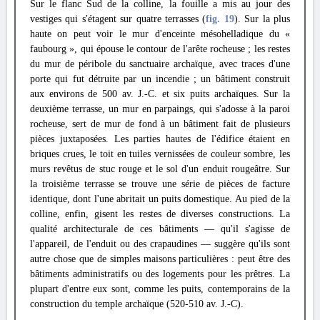
Sur le flanc Sud de la colline, la fouille a mis au jour des
vestiges qui s'étagent sur quatre terrasses (
fig. 19
). Sur la plus
haute on peut voir le mur d'enceinte mésohelladique du «
faubourg », qui épouse le contour de l'arête rocheuse ; les restes
du mur de péribole du sanctuaire archaïque, avec traces d'une
porte qui fut détruite par un incendie ; un bâtiment construit
aux environs de 500 av. J.-C. et six puits archaïques. Sur la
deuxième terrasse, un mur en parpaings, qui s'adosse à la paroi
rocheuse, sert de mur de fond à un bâtiment fait de plusieurs
pièces juxtaposées. Les parties hautes de l'édifice étaient en
briques crues, le toit en tuiles vernissées de couleur sombre, les
murs revêtus de stuc rouge et le sol d'un enduit rougeâtre. Sur
la troisième terrasse se trouve une série de pièces de facture
identique, dont l'une abritait un puits domestique. Au pied de la
colline, enfin, gisent les restes de diverses constructions. La
qualité architecturale de ces bâtiments — qu'il s'agisse de
l'appareil, de l'enduit ou des crapaudines — suggère qu'ils sont
autre chose que de simples maisons particulières : peut être des
bâtiments administratifs ou des logements pour les prêtres. La
plupart d'entre eux sont, comme les puits, contemporains de la
construction du temple archaïque (520-510 av. J.-C).