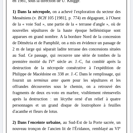
en 1981, sous la direction de U. Knigge.
1) Dans la nécropole,
on a achevé l'exploration du secteur des
Messéniens (v.
BCH
105 [1981], p. 774) en dégageant, à l'Ouest
de la « voie Sud », une partie de la « terrasse d'angle », où de
nouvelles sépultures de la haute époque hellénistique sont
apparues en grand nombre. A la bordure Nord de la concession
de Démétria et de Pamphilè, on a mis en évidence un passage de
2 m de large qui séparait ladite terrasse des concessions situées
au Sud. Ce passage, qui recouvre une série de tombes de la
e
première moitié du IV
siècle av. J.-C, fut comblé après la
destruction de la nécropole consécutive à l'expédition de
Philippe de Macédoine en 338 av. J.-C Dans le remplissage, qui
fournit un
terminus ante quem
pour les sépultures et les
offrandes découvertes sous le chemin, on a retrouvé des
fragments de deux ex-voto en marbre, visiblement réensevelis
après la destruction : un lécythe orné d'un relief à quatre
personnages et un grand disque de loutrophore à feuilles
d'acanthe et fleurs de lotus.
2) Dans l'enceinte urbaine,
au Sud-Est de la Porte sacrée, un
e
nouveau tronçon de l'ancien lit de l'Éridanos, remblayé au VI