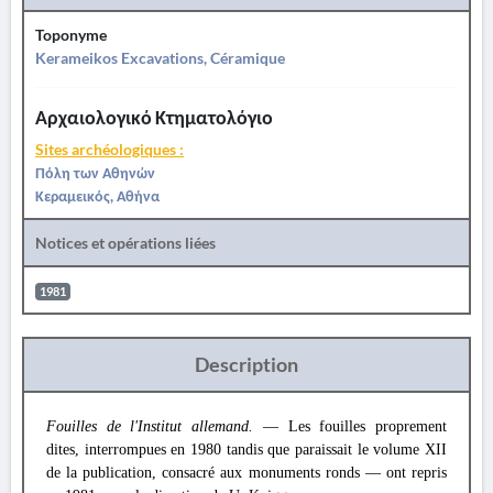
Toponyme
Kerameikos Excavations, Céramique
Αρχαιολογικό Κτηματολόγιο
Sites archéologiques :
Πόλη των Αθηνών
Κεραμεικός, Αθήνα
Notices et opérations liées
1981
Description
Fouilles de l'Institut allemand.
— Les fouilles proprement
dites, interrompues en 1980 tandis que paraissait le volume XII
de la publication, consacré aux monuments ronds — ont repris