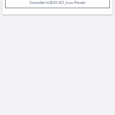
Consulter le BCH 107_2 sur Persée
AVERTISSEMENT
La Chronique des fouilles en ligne ne constitue en aucun cas une publication des
découvertes qui y sont signalées. L'EfA et la BSA ne peuvent délivrer de copie des
illustrations qui y sont reproduites et dont ils ne détiennent pas les droits.