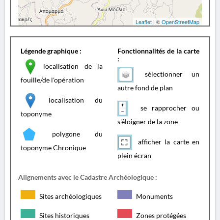
Leaflet
| ©
OpenStreetMap
Légende graphique :
Fonctionnalités de la carte
:
localisation de la
sélectionner un
fouille/de l'opération
autre fond de plan
localisation du
se rapprocher ou
toponyme
s'éloigner de la zone
polygone du
afficher la carte en
toponyme Chronique
plein écran
Alignements avec le Cadastre Archéologique :
Sites archéologiques
Monuments
Sites historiques
Zones protégées