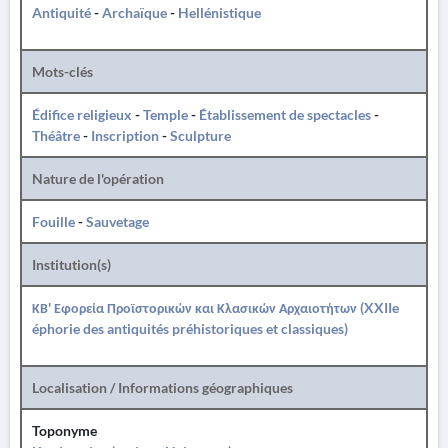
Antiquité
-
Archaïque
-
Hellénistique
Mots-clés
Édifice religieux
-
Temple
-
Établissement de spectacles
-
Théâtre
-
Inscription
-
Sculpture
Nature de l'opération
Fouille
-
Sauvetage
Institution(s)
ΚΒ' Εφορεία Προϊστορικών και Κλασικών Αρχαιοτήτων (XXIIe
éphorie des antiquités préhistoriques et classiques)
Localisation / Informations géographiques
Toponyme