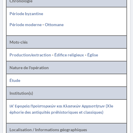
Chronologie
Période byzantine
Période moderne
-
Ottomane
Mots-clés
Production/extraction
-
Édifice religieux
-
Église
Nature de l'opération
Étude
Institution(s)
ΙΑ' Εφορεία Προϊστορικών και Κλασικών Αρχαιοτήτων (XIe
éphorie des antiquités préhistoriques et classiques)
Localisation / Informations géographiques