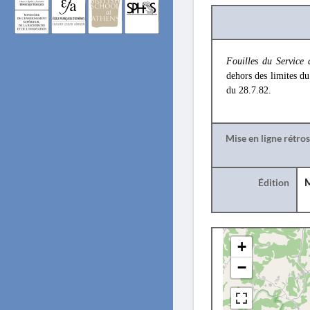
Fouilles du Service 
dehors des limites du
du 28.7.82.
Mise en ligne rétro
Édition
M
+
−