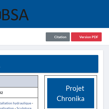
Citation
Version PDF
2
Projet
82
Chronika
tallation hydraulique
-
alisation
-
Sculpture