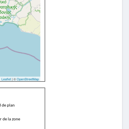
Leaflet
| ©
OpenStreetMap
d de plan
r de la zone