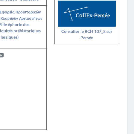
 Εφορεία Προϊστορικών
 Κλασικών Αρχαιοτήτων
IIIe éphorie des
iquités préhistoriques
Consulter le BCH 107_2 sur
classiques)
Persée
82