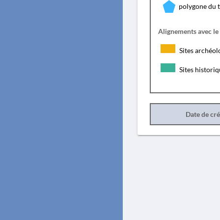
polygone du 
Alignements avec le
Sites archéol
Sites histori
Date de cr