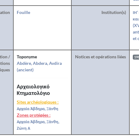
ration
Fouille
Institution(s)
ΙΗ'
και
(XV
ant
et 
tion /
Toponyme
Notices et opérations liées
19
tions
Abdère, Abdera, Avdira
iques
(ancient)
Αρχαιολογικό
Κτηματολόγιο
Sites archéologiques :
Αρχαία Άβδηρα, Ξάνθη
Zones protégées :
Αρχαία Άβδηρα, Ξάνθη,
Ζώνη Α