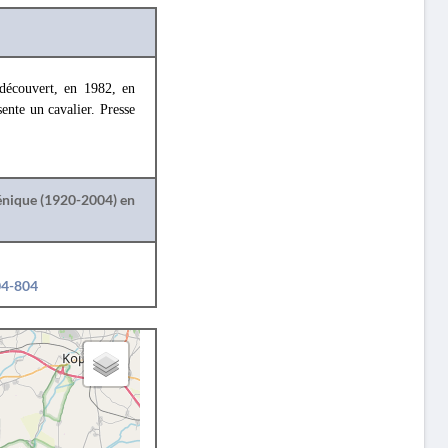
découvert, en 1982, en
sente un cavalier. Presse
lénique (1920-2004) en
04-804