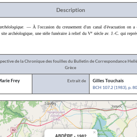
Description
archéologique.
— À l'occasion du creusement d'un canal d'évacuation on a 
e
 site archéologique, une stèle funéraire à relief du V
siècle av. J.-C. qui repré
spective de la Chronique des fouilles du Bulletin de Correspondance Hel
Grèce
arie Frey
Extrait de
Gilles Touchais
BCH 107.2 (1983), p. 8
×
ABDÈRE - 1982