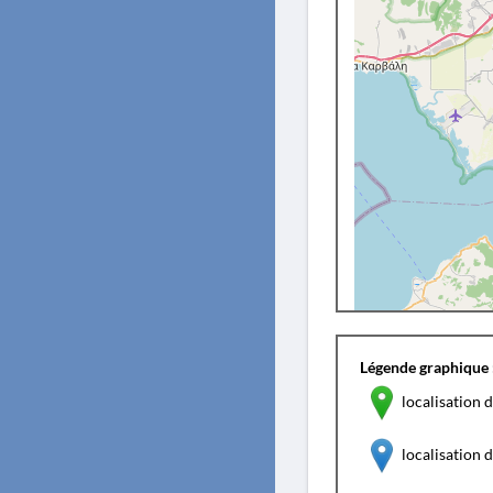
Légende graphique 
localisation d
localisation